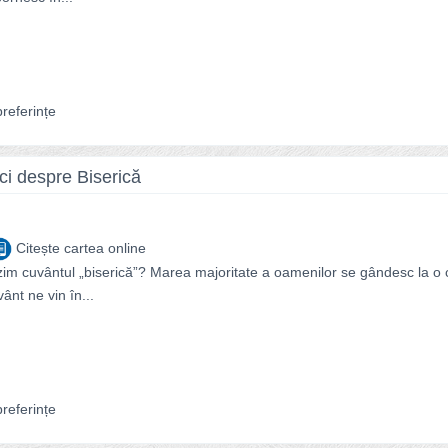
referințe
ici despre Biserică
Citește cartea online
m cuvântul „biserică”? Marea majoritate a oamenilor se gândesc la o c
nt ne vin în...
referințe