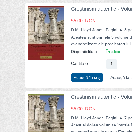
Creștinism autentic - Vol
55.00
RON
D.M. Lloyd Jones, Pagini: 413 pa
Acestea sunt primele 3 volume di
evanghelizare ale predicatorului
Disponibilitate:
În stoc
Cantitate:
Adaugă în coș
Adaugă la p
Creștinism autentic - Vol
55.00
RON
D.M. Lloyd Jones, Pagini: 417 pa
Acest al doilea volum se înscrie 
evanghelizare din cartea Faptele 