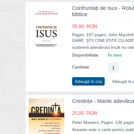
Confruntați de Isus - Rolul
biblice
35.00
RON
Pagini: 197 pagini, John MacArt
OARE ŞTII CINE ESTE CU ADEVĂRA
susținerii adevărului încât nu rat
Disponibilitate:
În stoc
Cantitate:
Adaugă în coș
Adaugă la p
Credința - Marile adevărur
25.00
RON
Peter Masters, Pagini: 136 pagin
Aceasta este o carte pentru publi