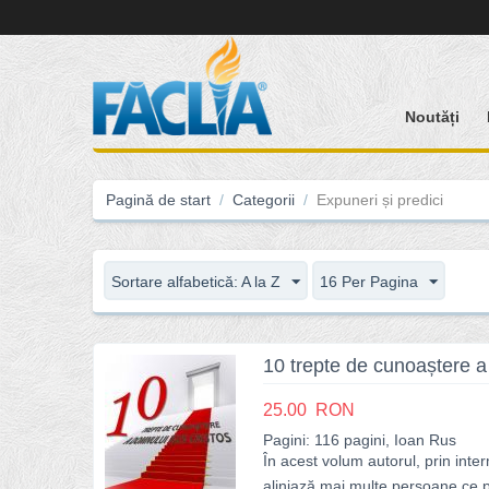
Noutăți
Pagină de start
/
Categorii
/
Expuneri și predici
Sortare alfabetică: A la Z
16 Per Pagina
10 trepte de cunoaștere a
25.00
RON
Pagini: 116 pagini, Ioan Rus
În acest volum autorul, prin inte
aliniază mai multe persoane ce p