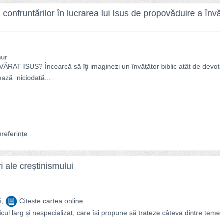
 confruntărilor în lucrarea lui Isus de propovăduire a învă
hur
T ISUS? Încearcă să îţi imaginezi un învățător biblic atât de devot
ează niciodată...
referințe
i ale creștinismului
i,
Citește cartea online
cul larg și nespecializat, care își propune să trateze câteva dintre tem