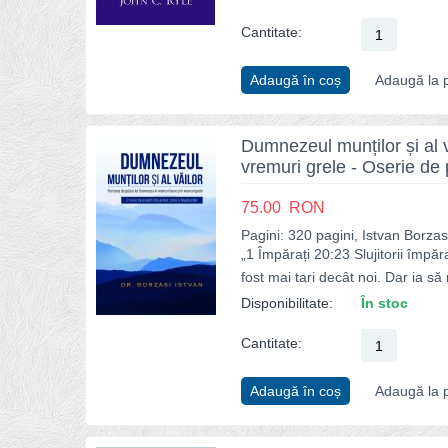
Cantitate:
Adaugă în coș
Adaugă la p
Dumnezeul munților și al v
vremuri grele - Oserie de 
75.00
RON
Pagini: 320 pagini, Istvan Borzas
„1 Împărați 20:23 Slujitorii împă
fost mai tari decât noi. Dar ia să 
Disponibilitate:
În stoc
Cantitate:
Adaugă în coș
Adaugă la p