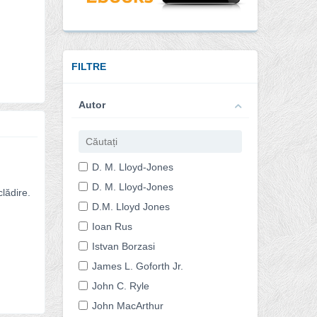
FILTRE
Autor
D. M. Lloyd-Jones
D. M. Lloyd-Jones
lădire.
D.M. Lloyd Jones
Ioan Rus
Istvan Borzasi
James L. Goforth Jr.
John C. Ryle
John MacArthur