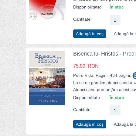
Disponibilitate:
În stoc
Cantitate:
Adaugă în coș
Adaugă la p
Biserica lui Hristos - Pred
75.00
RON
Petru Vidu, Pagini: 434 pagini,
La ce ne gândim atunci când auzi
Atunci când pronunţăm acest cuvâ
Disponibilitate:
În stoc
Cantitate:
Adaugă în coș
Adaugă la p