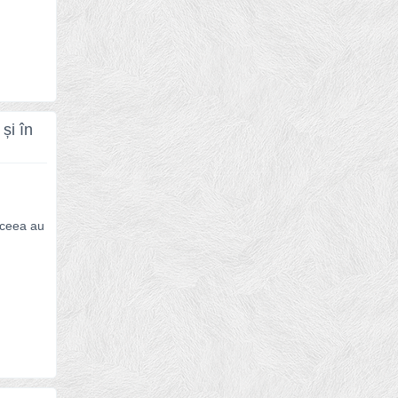
și în
 aceea au