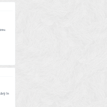
ezeu.
ărţi în