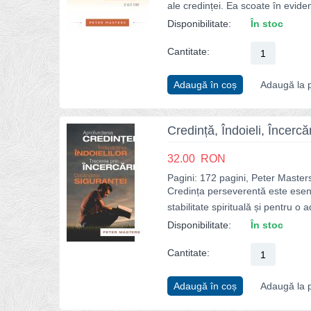
ale credinței. Ea scoate în eviden
Disponibilitate:
În stoc
Cantitate:
Adaugă în coș
Adaugă la p
Credință, Îndoieli, Încercă
32.00
RON
Pagini: 172 pagini, Peter Master
Credința perseverentă este esenți
stabilitate spirituală și pentru o 
Disponibilitate:
În stoc
Cantitate:
Adaugă în coș
Adaugă la p