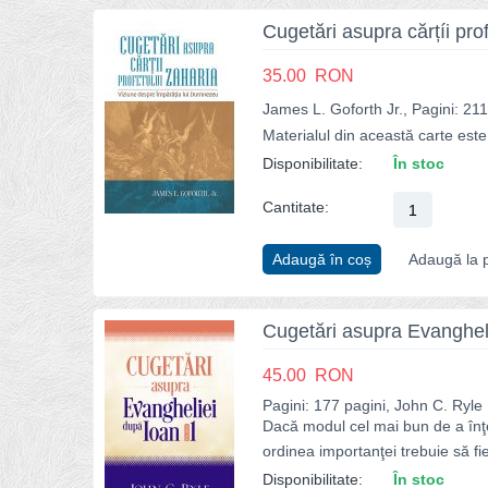
Cugetări asupra cărțíi pr
35.00
RON
James L. Goforth Jr., Pagini: 211
Materialul din această carte este
Disponibilitate:
În stoc
Cantitate:
Adaugă în coș
Adaugă la p
Cugetări asupra Evangheli
45.00
RON
Pagini: 177 pagini, John C. Ryle
Dacă modul cel mai bun de a înţel
ordinea importanţei trebuie să fie
Disponibilitate:
În stoc