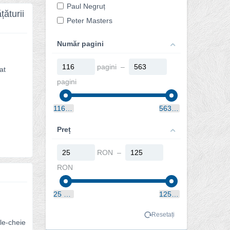
Paul Negruț
țăturii
Peter Masters
Petru Vidu
Număr pagini
Sinclair B. Ferguson
pagini –
at
pagini
116 pagini
563 pagini
Preț
RON –
RON
25 RON
125 RON
Resetați
ele-cheie