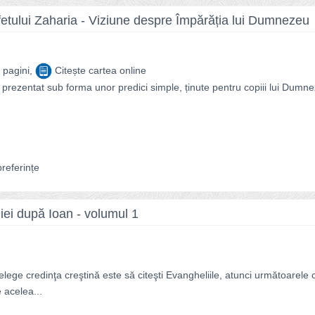
ofetului Zaharia - Viziune despre Împărăția lui Dumnezeu
 pagini,
Citește cartea online
 prezentat sub forma unor predici simple, ținute pentru copiii lui Dumn
referințe
ei după Ioan - volumul 1
ege credinţa creştină este să citeşti Evangheliile, atunci următoarele c
 acelea...