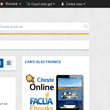
Română
Coșul este gol
Contul meu
CĂRȚI ELECTRONICE
rt se