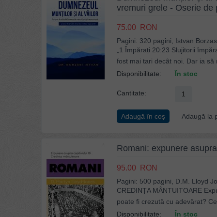
vremuri grele - Oserie de 
75.00
RON
Pagini: 320 pagini, Istvan Borzas
„1 Împărați 20:23 Slujitorii împă
fost mai tari decât noi. Dar ia să 
Disponibilitate:
În stoc
Cantitate:
Adaugă în coș
Adaugă la p
Romani: expunere asupra c
95.00
RON
Pagini: 500 pagini, D.M. Lloyd J
CREDINȚA MÂNTUITOARE Expunere
poate fi crezută cu adevărat? Ce 
Disponibilitate:
În stoc