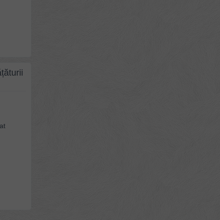
țăturii
at