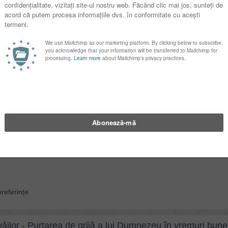
referințe
ei după Ioan - volumul 1
ege credinţa creştină este să citeşti Evangheliile, atunci următoarele c
 acelea...
referințe
ăilor - Purtarea de grijă a lui Dumnezeu în vremuri bune 