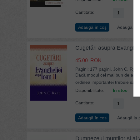
Cantitate:
Adaugă în coș
Adaugă la p
Cugetări asupra Evangheli
45.00
RON
Pagini: 177 pagini, John C. Ryle
Dacă modul cel mai bun de a înţel
ordinea importanţei trebuie să fie
Disponibilitate:
În stoc
Cantitate:
Adaugă în coș
Adaugă la p
Dumnezeul munților și al v