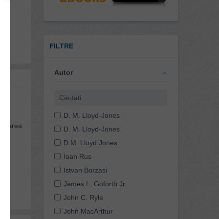
FILTRE
Autor
D. M. Lloyd-Jones
a starea
D. M. Lloyd-Jones
D.M. Lloyd Jones
Ioan Rus
Istvan Borzasi
James L. Goforth Jr.
John C. Ryle
John MacArthur