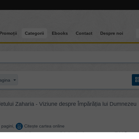
Promoții
Categorii
Ebooks
Contact
Despre noi
agina
ofetului Zaharia - Viziune despre Împărăția lui Dumnezeu
 pagini,
Citește cartea online
 prezentat sub forma unor predici simple, ținute pentru copiii lui Dumn