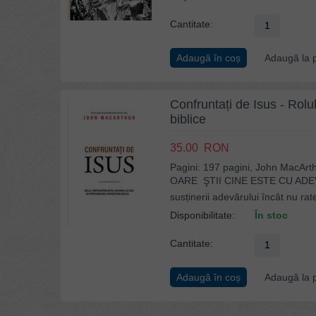
Cantitate:
Adaugă în coș
Adaugă la p
Confruntați de Isus - Rolul
biblice
35.00
RON
Pagini: 197 pagini, John MacArt
OARE ŞTII CINE ESTE CU ADEVĂRA
susținerii adevărului încât nu rat
Disponibilitate:
În stoc
Cantitate:
Adaugă în coș
Adaugă la p