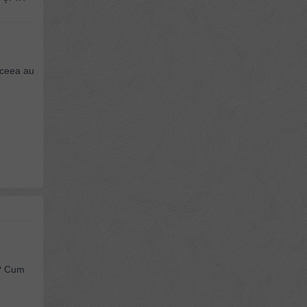
 aceea au
i? Cum