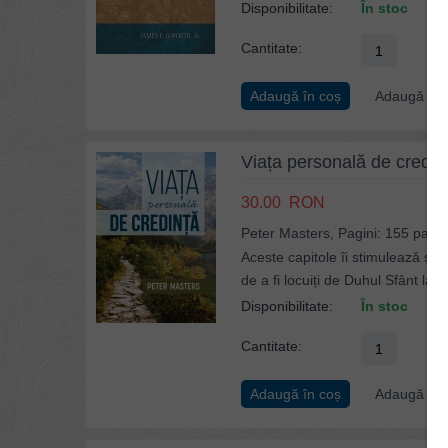
Disponibilitate:
În stoc
Cantitate:
Adaugă în coș
Adaugă la p
Viața personală de credin
30.00
RON
Peter Masters, Pagini: 155 pagin
Aceste capitole îi stimulează şi î
de a fi locuiți de Duhul Sfânt la...
Disponibilitate:
În stoc
Cantitate:
Adaugă în coș
Adaugă la p