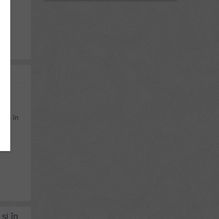
ărţi în
și în