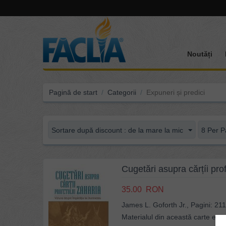
Noutăți
Pagină de start
/
Categorii
/
Expuneri și predici
Sortare după discount : de la mare la mic
8 Per P
Cugetări asupra cărțíi pr
35.00
RON
James L. Goforth Jr., Pagini: 211
Materialul din această carte este