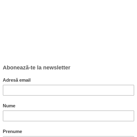
referințe
ță
i,
Citește cartea online
i încurajează pe cititori să progreseze din punct de vedere spiritual de l
referințe