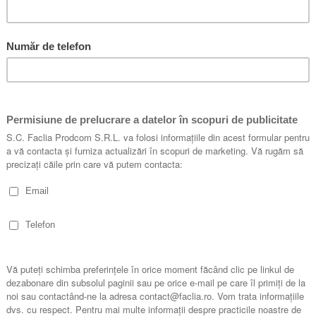
i ale creștinismului
i,
Citește cartea online
cul larg și nespecializat, care își propune să trateze câteva dintre tem
ță...
referințe
ri, Siguranță
s
ală pentru a primi răspuns la rugăciuni, pentru o slujire eficientă, pent
adevărată...