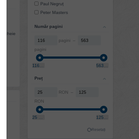
Paul Negruț
Peter Masters
Petru Vidu
Număr pagini
Sinclair B. Ferguson
ele-cheie
pagini –
pagini
116 pagini
563 pagini
Preț
RON –
RON
25 RON
125 RON
ru
Resetați