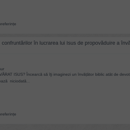
referințe
 confruntărilor în lucrarea lui Isus de propovăduire a învă
hur
T ISUS? Încearcă să îţi imaginezi un învățător biblic atât de devot
ează niciodată...
referințe