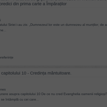
predici din prima carte a Împăraților
i
ratului Siriei i-au zis: „Dumnezeul lor este un dumnezeu al munților; de
ne...
referințe
apitolului 10 - Credința mântuitoare.
ones
 asupra capitolului 10 De ce nu cred Evanghelia oamenii religioș
se întâmplă cu cei care...