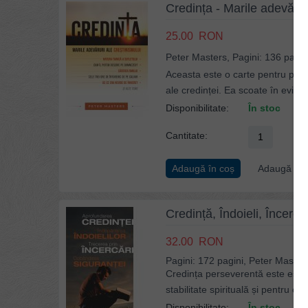
Credința - Marile adevărur
25.00
RON
Peter Masters, Pagini: 136 pagin
Aceasta este o carte pentru publi
ale credinței. Ea scoate în eviden
Disponibilitate:
În stoc
Cantitate:
Adaugă în coș
Adaugă la p
Credință, Îndoieli, Încercă
32.00
RON
Pagini: 172 pagini, Peter Master
Credința perseverentă este esenți
stabilitate spirituală și pentru o 
Disponibilitate:
În stoc