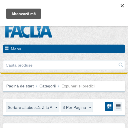
Coșul este gol
Menu
Pagină de start
/
Categorii
/
Expuneri și predici
Sortare alfabetică: Z la A
8 Per Pagina