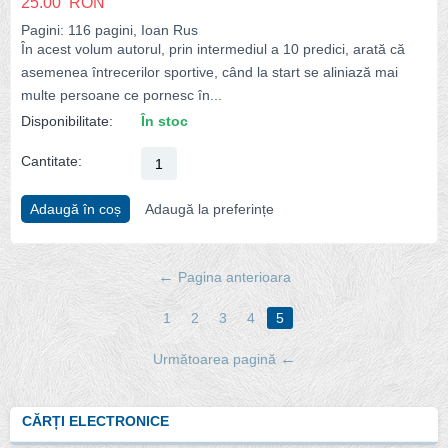
25.00
RON
Pagini: 116 pagini, Ioan Rus
În acest volum autorul, prin intermediul a 10 predici, arată că
asemenea întrecerilor sportive, când la start se aliniază mai
multe persoane ce pornesc în...
Disponibilitate:
În stoc
Cantitate:
Adaugă în coș
Adaugă la preferințe
Pagina anterioara
1
2
3
4
5
Următoarea pagină
CĂRȚI ELECTRONICE