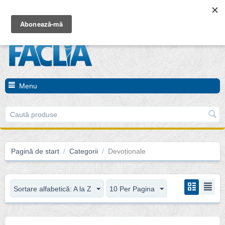
Coșul este gol
Menu
Pagină de start
/
Categorii
/
Devoționale
Sortare alfabetică: A la Z
10 Per Pagina