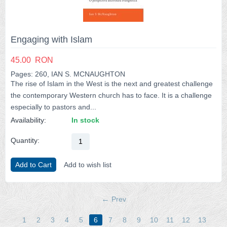
Engaging with Islam
45.00
RON
Pages: 260, IAN S. MCNAUGHTON
The rise of Islam in the West is the next and greatest challenge
the contemporary Western church has to face. It is a challenge
especially to pastors and...
Availability:
In stock
Quantity:
Add to Cart
Add to wish list
Prev
1
2
3
4
5
6
7
8
9
10
11
12
13