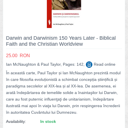
Darwin and Darwinism 150 Years Later - Biblical
Faith and the Christian Worldview
25.00
RON
Ian McNaughton & Paul Taylor, Pages: 142,
Read online
În această carte, Paul Taylor și Ian McNaughton prezintă modul
în care filosofia evoluționistă a schimbat concepția științifică și
paradigma secolelor al XIX-lea și al XX-lea. De asemenea, ei
arată îndepărtarea de temeliile solide a înaintaşilor lui Darwin,
care au fost puternic influenţaţi de unitarianism, îndepărtare
ilustrată mai apoi în viaţa lui Darwin, prin respingerea încrederii
în autoritatea Cuvântului lui Dumnezeu.
Availability:
In stock