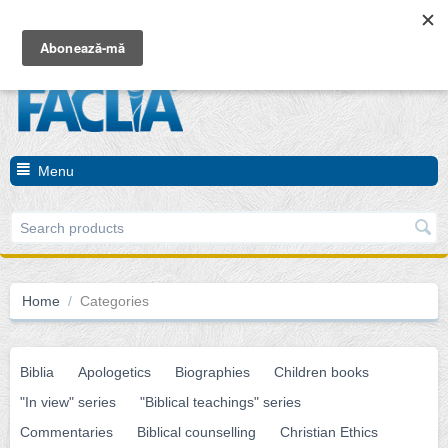
Cart is empty
Menu
Home
/
Categories
Biblia
Apologetics
Biographies
Children books
"In view" series
"Biblical teachings" series
Commentaries
Biblical counselling
Christian Ethics