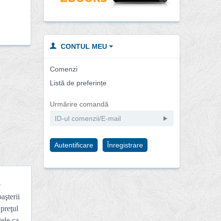
CONTUL MEU
Comenzi
Listă de preferințe
Urmărire comandă
Autentificare
Înregistrare
e
aşterii
preţul
ţele ca