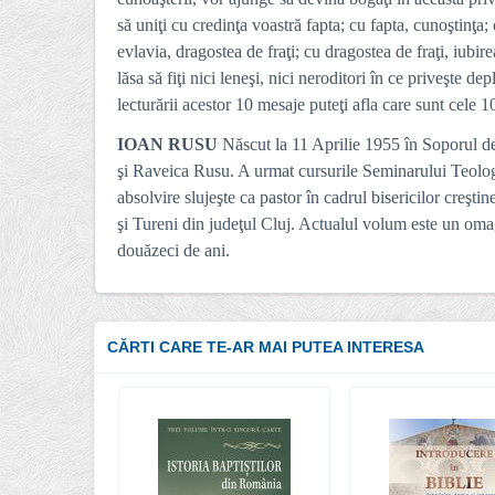
să uniţi cu credinţa voastră fapta; cu fapta, cunoştinţa;
evlavia, dragostea de fraţi; cu dragostea de fraţi, iubir
lăsa să fiţi nici leneşi, nici neroditori în ce priveşte 
lecturării acestor 10 mesaje puteţi afla care sunt cele 1
IOAN RUSU
Născut la 11 Aprilie 1955 în Soporul de 
şi Raveica Rusu. A urmat cursurile Seminarului Teolog
absolvire slujeşte ca pastor în cadrul bisericilor creşti
şi Tureni din judeţul Cluj. Actualul volum este un oma
douăzeci de ani.
CĂRTI CARE TE-AR MAI PUTEA INTERESA