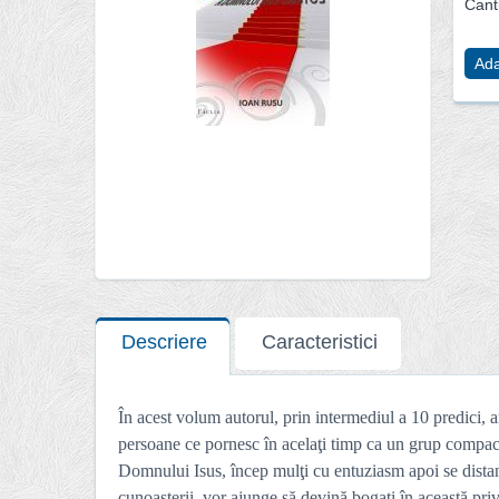
Canti
Ada
Descriere
Caracteristici
În acest volum autorul, prin intermediul a 10 predici, a
persoane ce pornesc în acelaţi timp ca un grup compact, 
Domnului Isus, încep mulţi cu entuziasm apoi se distanţ
cunoaşterii, vor ajunge să devină bogaţi în această privi