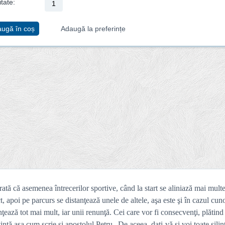
tate:
ugă în coș
Adaugă la preferințe
rată că asemenea întrecerilor sportive, când la start se aliniază mai mult
apoi pe parcurs se distanţează unele de altele, aşa este şi în cazul cuno
ează tot mai mult, iar unii renunţă. Cei care vor fi consecvenţi, plătind 
nţă aşa cum scrie şi apostolul Petru „De aceea, daţi-vă şi voi toate silin