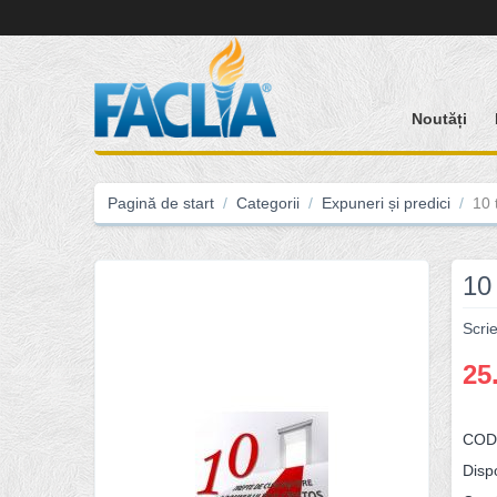
Noutăți
Pagină de start
/
Categorii
/
Expuneri și predici
/
10 
10
Scri
25
COD
Dispo