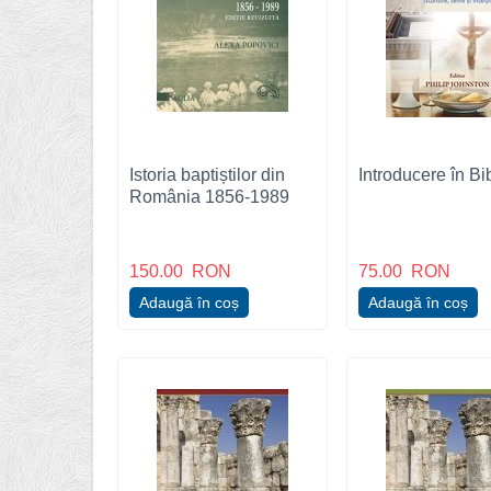
Istoria baptiștilor din
Introducere în Bi
România 1856-1989
150.00
RON
75.00
RON
Adaugă în coș
Adaugă în coș