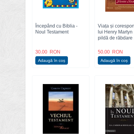
Începând cu Biblia -
Viața și corespo
Noul Testament
lui Henry Martyn 
pildă de răbdare 
jertfă de sine pen
misionarul crești
30.00
RON
50.00
RON
Adaugă în coș
Adaugă în coș