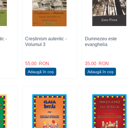
ic -
Creștinism autentic -
Dumnezeu este
Volumul 3
evanghelia
55.00
RON
35.00
RON
Adaugă în coș
Adaugă în coș