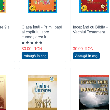
re 9 și
Clasa întâi - Primii paşi
Începând cu Biblia -
ai copilului spre
Vechiul Testament
cunoaşterea lui
Dumnezeu
30.00
RON
30.00
RON
Adaugă în coș
Adaugă în coș