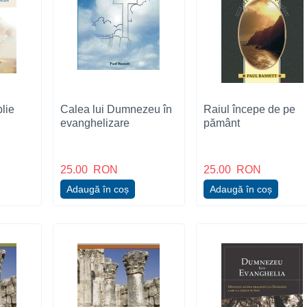
blie
Calea lui Dumnezeu în
Raiul începe de pe
evanghelizare
pământ
25.00
RON
25.00
RON
Adaugă în coș
Adaugă în coș