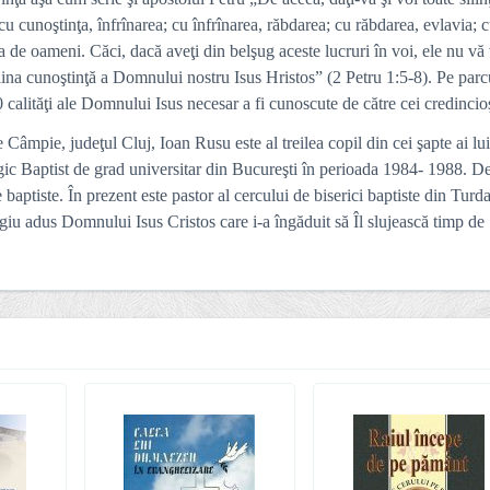
 cu cunoştinţa, înfrînarea; cu înfrînarea, răbdarea; cu răbdarea, evlavia; 
ea de oameni. Căci, dacă aveţi din belşug aceste lucruri în voi, ele nu vă
deplina cunoştinţă a Domnului nostru Isus Hristos” (2 Petru 1:5-8). Pe parc
0 calităţi ale Domnului Isus necesar a fi cunoscute de către cei credincioş
Câmpie, judeţul Cluj, Ioan Rusu este al treilea copil din cei şapte ai lu
ic Baptist de grad universitar din Bucureşti în perioada 1984- 1988. De
ne baptiste. În prezent este pastor al cercului de biserici baptiste din Tur
giu adus Domnului Isus Cristos care i-a îngăduit să Îl slujească timp de