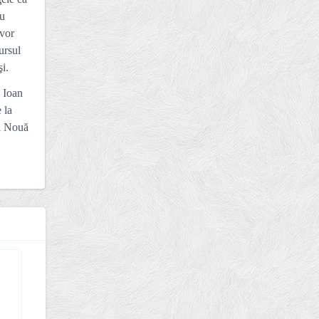
cu
 vor
ursul
i.
i Ioan
 la
da Nouă