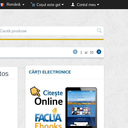
Română
Coșul este gol
Contul meu
1
al
35
tos
CĂRȚI ELECTRONICE