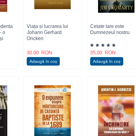
ndența
Viața și lucrarea lui
Cetate tare este
- o
Johann Gerhard
Dumnezeul nostru
și
Oncken
tru
n
30.00
RON
35.00
RON
Adaugă în coș
Adaugă în coș