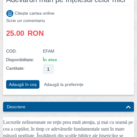
Citește cartea online
Scrie un comentariu
25.00
RON
COD:
EFAM
Disponibilitate:
În stoc
Cantitate:
Adaugă în coș
Adaugă la preferințe
Descriere
Lucrurile neînsemnate ne reţin prea mult atenţia, şi mai cu seamă pe
cea a copiilor, în timp ce adevărurile fundamentale sunt în mare
măsură neglijate. Învăţătorii din şcolile biblice ale bisericilor se