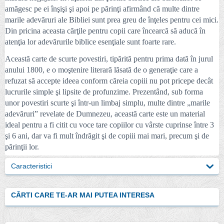
amăgesc pe ei înşişi şi apoi pe părinţi afirmând că multe dintre
marile adevăruri ale Bibliei sunt prea greu de înţeles pentru cei mici.
Din pricina aceasta cărţile pentru copii care încearcă să aducă în
atenţia lor adevărurile biblice esenţiale sunt foarte rare.
Această carte de scurte povestiri, tipărită pentru prima dată în jurul
anului 1800, e o moştenire literară lăsată de o generaţie care a
refuzat să accepte ideea conform căreia copiii nu pot pricepe decât
lucrurile simple şi lipsite de profunzime. Prezentând, sub forma
unor povestiri scurte şi într-un limbaj simplu, multe dintre „marile
adevăruri” revelate de Dumnezeu, această carte este un material
ideal pentru a fi citit cu voce tare copiilor cu vârste cuprinse între 3
şi 6 ani, dar va fi mult îndrăgit şi de copiii mai mari, precum şi de
părinţii lor.
Caracteristici
CĂRTI CARE TE-AR MAI PUTEA INTERESA