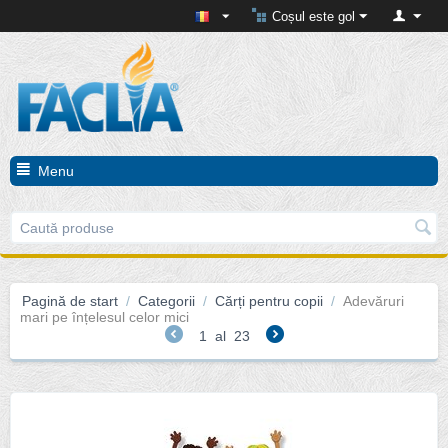
Coșul este gol
Menu
Pagină de start
/
Categorii
/
Cărți pentru copii
/
Adevăruri
mari pe înțelesul celor mici
1
al
23