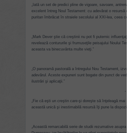
„Iată un set de predici pline de vigoare, savoare, antrenan
excelent întreg Noul Testament: cu adevărat o resursă din c
puritan îmbrăcat în straiele secolului al XXI-lea, ceea ce se
„Mark Dever ştie că creştinii nu pot fi puternic influenţaţi 
revelează contururile şi frumuseţile peisajului Noului Testa
aceasta va binecuvânta multe vieţi.”
„O panoramă pastorală a întregului Nou Testament, izvorâtă
adevărul. Aceste expuneri sunt bogate din punct de vedere t
ilustrări şi aplicaţii.”
- J.
„Fie că eşti un creştin care-şi doreşte să înţeleagă mai bin
această unică şi inestimabilă resursă îţi pune la dispoziţie
„Această remarcabilă serie de studii rezumative asupra cărţi
Dumnezeu, iar învăţătorilor le va oferi cunoştinţele necesar