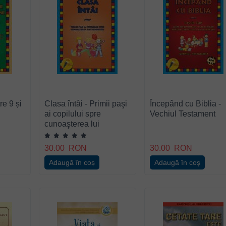
re 9 și
Clasa întâi - Primii paşi
Începând cu Biblia -
ai copilului spre
Vechiul Testament
cunoaşterea lui
Dumnezeu
30.00
RON
30.00
RON
Adaugă în coș
Adaugă în coș