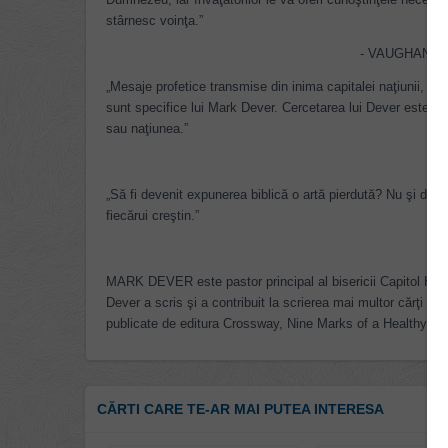
stârnesc voinţa.”
- VAUGHAN ROBE
„Mesaje profetice transmise din inima capitalei naţiunii, ac
sunt specifice lui Mark Dever. Cercetarea lui Dever este tu
sau naţiunea.”
„Să fi devenit expunerea biblică o artă pierdută? Nu şi dacă 
fiecărui creştin.”
MARK DEVER este pastor principal al bisericii Capitol Hill 
Dever a scris şi a contribuit la scrierea mai multor cărţi des
publicate de editura Crossway, Nine Marks of a Healthy Ch
CĂRTI CARE TE-AR MAI PUTEA INTERESA