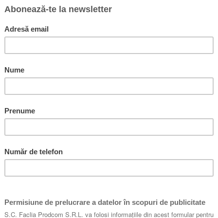
te, concentrate asupra vieţii şi centrate în Dumnezeu, care survolează în mod
are te poţi inspira şi de pe urma căreia câştigi multe foloase. Dr. Dever este
 şi vede.”
- J. I. PACKER, profesor de teologie, Regent
de Biblia pe care nu o cunosc. Aşa că aici avem antidotul: un survol biblic care
ment pentru ca acesta să devină un relief geografic familiar sufletului nostru. 
- R. KENT HUGHES, pastor, College Church, Wheaton, I
 din inima unui predicator care doreşte ca poporul lui să cunoască şi să trăi
eologic, veridice din punct de vedere biblic şi încărcate cu superbe introduce
 LIGON DUNCAN III, pastor principal, First Presbyterian Church, Jackson, Mis
e Biblia, fie că eşti un pastor care caută să predice «tot sfatul lui Dumnezeu»,
 o comoară de cunoaştere care te va sluji mulţi ani.”
- C. J. MAHANEY. Sovereign Grace Ministries, autor al cărţii The Cross Cente
lor Noului Testament îi va ajuta pe toţi creştinii să pătrundă adânc în Cuvântu
e pentru a-i educa pe alţii. Ele ne dezvoltă gândirea, ne încălzesc inima şi ne