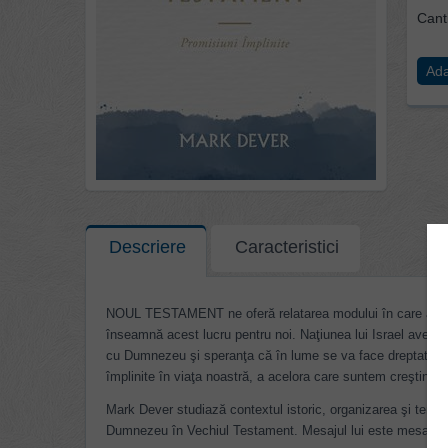
Canti
Ada
Descriere
Caracteristici
NOUL TESTAMENT ne oferă relatarea modului în care au fos
înseamnă acest lucru pentru noi. Naţiunea lui Israel avea mu
cu Dumnezeu şi speranţa că în lume se va face dreptate. N
împlinite în viaţa noastră, a acelora care suntem creştini.
Mark Dever studiază contextul istoric, organizarea şi temele
Dumnezeu în Vechiul Testament. Mesajul lui este mesajul N