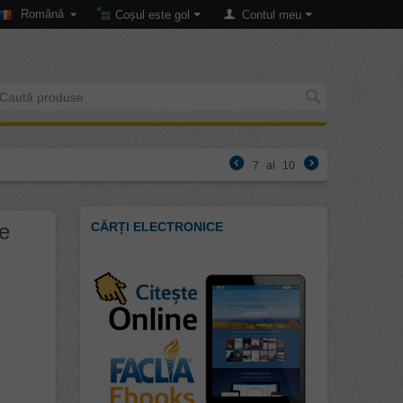
Română
Coșul este gol
Contul meu
7
al
10
e
CĂRȚI ELECTRONICE