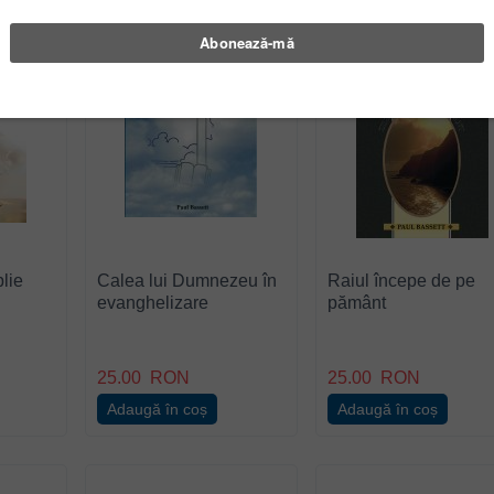
blie
Calea lui Dumnezeu în
Raiul începe de pe
evanghelizare
pământ
25.00
RON
25.00
RON
Adaugă în coș
Adaugă în coș