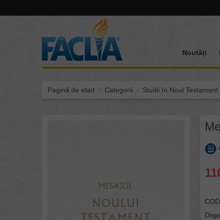
Noutăți
Pagină de start
/
Categorii
/
Studii în Noul Testament
Me
C
11
COD
Dispo