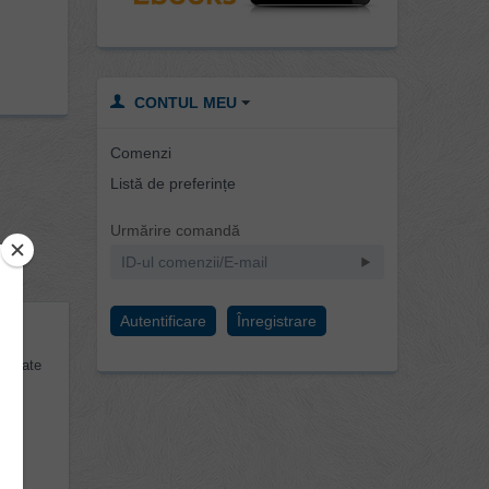
CONTUL MEU
Comenzi
Listă de preferințe
Urmărire comandă
Autentificare
Înregistrare
 ce
taurate
e de