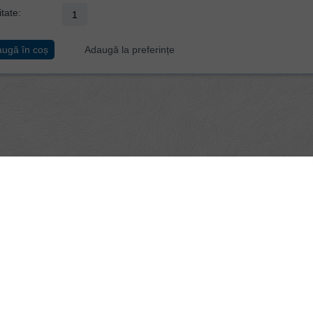
tate:
ugă în coș
Adaugă la preferințe
t împlinite promisiunile făcute de Dumnezeu în Vechiul Testament - şi ceea
lte speranţe: speranţa că li se va da un eliberator, speranţa unei părtăşii res
oul Testament ne arată cum au fost ţinute aceste promisiuni şi cum sunt ele
 teologice ale fiecărei cărţi din Noul Testament în lumina promisiunilor făcut
oului Testament, adică mesajul unei speranţe împlinite.