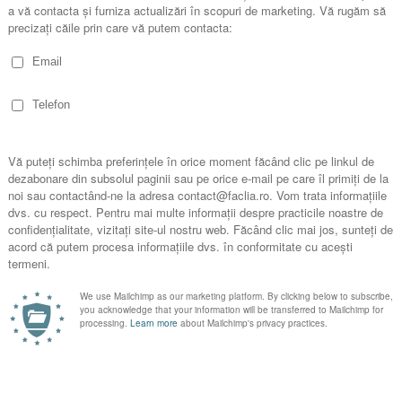
RTS, rector, St Ebbe’s Church, Oxford, England, autor al cărţii God’s Big 
este introduceri în cele mai măreţe adevăruri ale fiecărei cărţi a Noului Testam
rnată în această carte sub formă de adevăruri care vor transforma persoana, b
- PAIGE PATTERSON, preşedinte, Southwestern Baptist Theological S
deţii această carte! Cartea este un giuvaier care ar trebui să existe în bibliot
- R. ALBERT MOHLER, JR., preşedinte, Southern Baptist Theological S
Baptist Church din Washington, D.C., şi director executiv al organizaţiei 9Mar
pre sănătatea spirituală a bisericii şi despre conducerea bisericii, printre care 
urch şi The Deliberate Church.