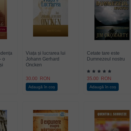
ndența
Viața și lucrarea lui
Cetate tare este
- o
Johann Gerhard
Dumnezeul nostru
și
Oncken
tru
n
30.00
RON
35.00
RON
Adaugă în coș
Adaugă în coș