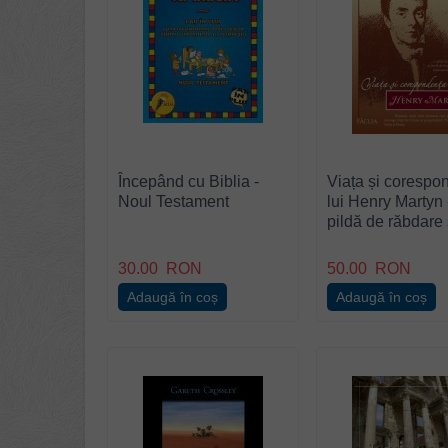
Începând cu Biblia -
Viața și corespo
Noul Testament
lui Henry Martyn 
pildă de răbdare 
jertfă de sine pen
misionarul crești
30.00
RON
50.00
RON
Adaugă în coș
Adaugă în coș