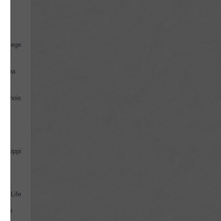
 un
 College
 ne
Cartea
llinois
ască
ri,
sissippi
red Life
l lui