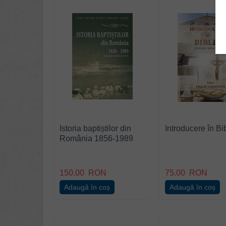
Istoria baptiștilor din
Introducere în Bi
România 1856-1989
150.00
RON
75.00
RON
Adaugă în coș
Adaugă în coș