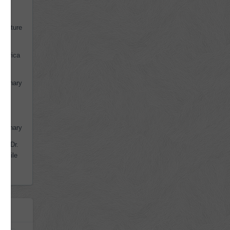
Picture
ent
iserica
eminary
eca
eminary
ks. Dr.
cărţile