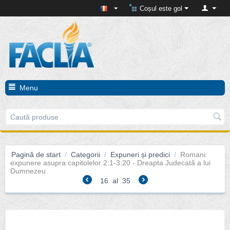
Coșul este gol
Menu
Pagină de start
/
Categorii
/
Expuneri și predici
/
Romani:
expunere asupra capitolelor 2:1-3:20 - Dreapta Judecată a lui
Dumnezeu
16
al
35