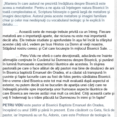
„Maniera în care autorul ne prezintă învăţătura despre Biserică este
aceea a metaforelor. Pentru a ne ajuta să înţelegem natura Bisericii în
toată complexitatea ei, Scriptura foloseşte o gamă largă de metafore şi
imagini descriptive. Autorul preia aceste metafore şi imagini familiare
chiar şi celor mai neobişnuiţi cu vocabularul teologic şi le explică în
detaliu…..
… Această serie de mesaje trebuie privită ca un întreg. Fiecare
metaforă are o importanţă aparte, dar niciuna nu este mai importantă
decât alta. Ele trebuie studiate şi aprofundate în aşa fel încât la sfârşitul
acestei cărţi să-L vedem pe Isus Hristos ca Domn al vieţii noastre,
Stăpânul nostru ceresc şi Cel care locuieşte în mijlocul Bisericii Sale. …
… Petru Vidu ne oferă o carte devoţională, aducându-ne înainte
afirmaţiile conţinute în Cuvântul lui Dumnezeu despre Biserică, şi punând
în lumină frumoasele caracteristici lăuntrice ale acesteia. În slujirea
pastorală pe care o face alături de alţi pastori mai bine de douăzeci de ani
în Biserica baptistă Emanuel din Oradea, el a căutat să transpună în
cuvinte şi fapte lucrurile care au fost de folos pentru sănătatea Bisericii.
Într-o vreme când Biserica este tot mai mult evaluată după aspectul ei
exterior, nu putem decât să ne bucurăm de apariţia unei cărţi care ne
îndreaptă privirile spre importanţa unor frumoase aspecte lăuntrice de
care Biserica are nevoie astăzi mai mult ca oricând. Citiţi această carte şi
veţi fi îndemnaţi la o trăire plăcută lui Dumnezeu în inimi şi în fapte!”
PETRU VIDU
este pastor al Bisericii Baptiste Emanuel din Oradea,
începând cu anul 1989 şi până în prezent. Este căsătorit cu Geta, fiică de
pastor, iar împreună au un fiu, Adonis, care este Profesor de teologie la