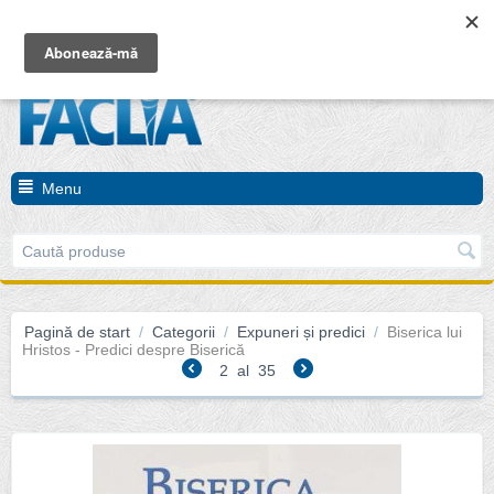
Coșul este gol
Menu
Pagină de start
/
Categorii
/
Expuneri și predici
/
Biserica lui
Hristos - Predici despre Biserică
2
al
35