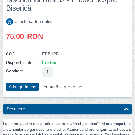
Biserică
Citește cartea online
75.00
RON
COD:
EFBHPB
Disponibilitate:
În stoc
Cantitate:
Adaugă în coș
Adaugă la preferințe
Descriere
La ce ne gândim atunci când auzim cuvântul „biserică”? Marea majoritate
a oamenilor se gândesc la o clădire. Atunci când pronunţăm acest cuvânt