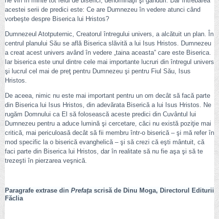
ne vin în minte tot felul de biserici, denominaţii şi gânduri. Dar întrebarea
acestei serii de predici este: Ce are Dumnezeu în vedere atunci când
vorbeşte despre Biserica lui Hristos?
Dumnezeul Atotputernic, Creatorul întregului univers, a alcătuit un plan. În
centrul planului Său se află Biserica slăvită a lui Isus Hristos. Dumnezeu
a creat acest univers având în vedere „taina aceasta” care este Biserica.
Iar biserica este unul dintre cele mai importante lucruri din întregul univers
şi lucrul cel mai de preţ pentru Dumnezeu şi pentru Fiul Său, Isus
Hristos.
De aceea, nimic nu este mai important pentru un om decât să facă parte
din Biserica lui Isus Hristos, din adevărata Biserică a lui Isus Hristos. Ne
rugăm Domnului ca El să folosească aceste predici din Cuvântul lui
Dumnezeu pentru a aduce lumină şi cercetare, căci nu există poziţie mai
critică, mai periculoasă decât să fii membru într-o biserică – şi mă refer în
mod specific la o biserică evanghelică – şi să crezi că eşti mântuit, că
faci parte din Biserica lui Hristos, dar în realitate să nu fie aşa şi să te
trezeşti în pierzarea veşnică.
Paragrafe extrase din
Prefaţa
scrisă de Dinu Moga, Directorul Editurii
Făclia