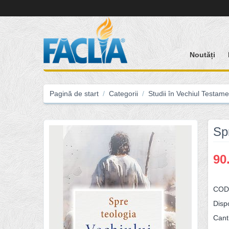
Noutăți
Pagină de start
/
Categorii
/
Studii în Vechiul Testame
Sp
90
COD
Dispo
Canti