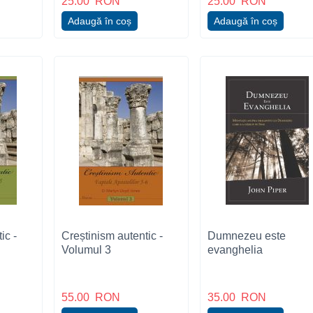
25.00
RON
25.00
RON
Adaugă în coș
Adaugă în coș
ic -
Creștinism autentic -
Dumnezeu este
Volumul 3
evanghelia
55.00
RON
35.00
RON