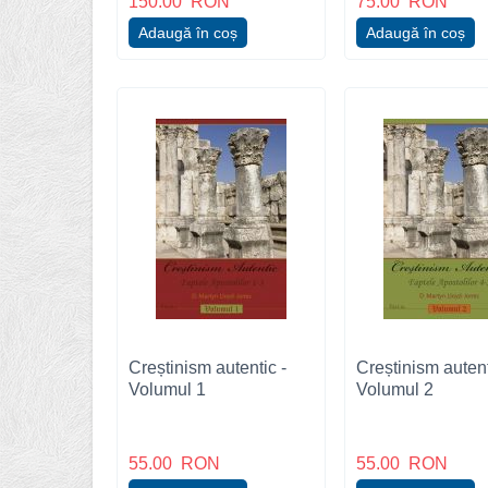
150.00
RON
75.00
RON
Adaugă în coș
Adaugă în coș
Creștinism autentic -
Creștinism autent
Volumul 1
Volumul 2
55.00
RON
55.00
RON