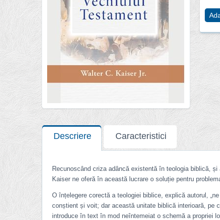
Ada
Descriere
Caracteristici
Recunoscând criza adâncă existentă în teologia biblică, și an
Kaiser ne oferă în această lucrare o soluție pentru problema
O înțelegere corectă a teologiei biblice, explică autorul, „n
conștient și voit; dar această unitate biblică interioară, pe 
introduce în text în mod neîntemeiat o schemă a propriei lor i