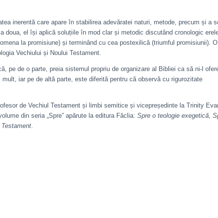
tatea inerentă care apare în stabilirea adevăratei naturi, metode, precum și a s
a doua, el își aplică soluțiile în mod clar și metodic discutând cronologic erel
mena la promisiune) și terminând cu cea postexilică (triumful promisiunii). O
logia Vechiului și Noului Testament.
 că, pe de o parte, preia sistemul propriu de organizare al Bibliei ca să ni-l ofer
ult, iar pe de altă parte, este diferită pentru că observă cu rigurozitate
sor de Vechiul Testament și limbi semitice și vicepreședinte la Trinity Evan
 volume din seria „Spre” apărute la editura Făclia:
Spre o teologie exegetică, S
i Testament
.