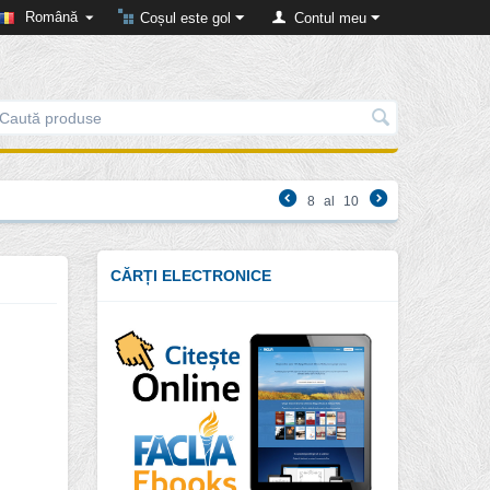
Română
Coșul este gol
Contul meu
8
al
10
CĂRȚI ELECTRONICE