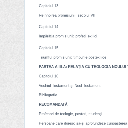
Capitolul 13
Reînnoirea promisiunii: secolul VII
Capitolul 14
Împ
ă
r
ăţ
ia promisiunii: profe
ț
ii exilici
Capitolul 15
Triumful promisiunii: timpurile postexilice
PARTEA A III-A: RELA
Ț
IA CU TEOLOGIA NOULUI
Capitolul 16
Vechiul Testament și Noul Testament
Bibliografie
RECOMANDATĂ
Profesori de teologie, pastori, studenți
Persoane care doresc să-și aprofundeze cunoașterea 