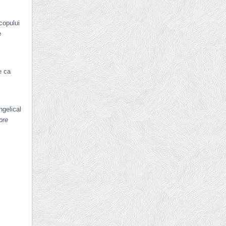
copului
e
e ca
gelical
pre