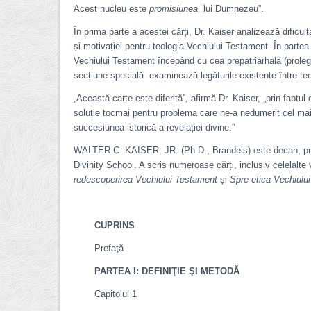
Acest nucleu este
promisiunea
lui Dumnezeu”.
În prima parte a acestei cărți, Dr. Kaiser analizează dificul
și motivației pentru teologia Vechiului Testament. În partea 
Vechiului Testament începând cu cea prepatriarhală (prolego
secțiune specială examinează legăturile existente între teo
„Această carte este diferită”, afirmă Dr. Kaiser, „prin faptul
soluție tocmai pentru problema care ne-a nedumerit cel mai m
succesiunea istorică a revelației divine.”
WALTER C. KAISER, JR. (Ph.D., Brandeis) este decan, profe
Divinity School. A scris numeroase cărți, inclusiv celelalte
redescoperirea Vechiului Testament
și
Spre etica Vechiulu
CUPRINS
Prefaţă
PARTEA I: DEFINIŢIE ŞI METODĂ
Capitolul 1