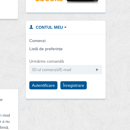
CONTUL MEU
Comenzi
Listă de preferințe
Urmărire comandă
Autentificare
Înregistrare
er
 în mod
e a nu
firmă.