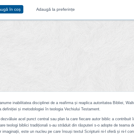
ugă în coș
Adaugă la preferințe
ume inabilitatea disciplinei de a reafirma și reaplica autoritatea Bibliei, Walt
 definiției și metodologiei în teologia Vechiului Testament.
e dezvăluie acel punct central sau plan la care fiecare autor biblic a contribuit
care teologi biblici tradiționali s-au străduit din răsputeri s-o adopte de teama d
maginații, este un nucleu pe care însuși textul Scripturii ni-l oferă și ni-l con