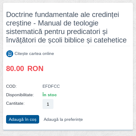
Doctrine fundamentale ale credinței
creștine - Manual de teologie
sistematică pentru predicatori și
învățători de școli biblice și catehetice
Citește cartea online
80.00
RON
COD:
EFDFCC
Disponibilitate:
În stoc
Cantitate:
Adaugă în coș
Adaugă la preferințe