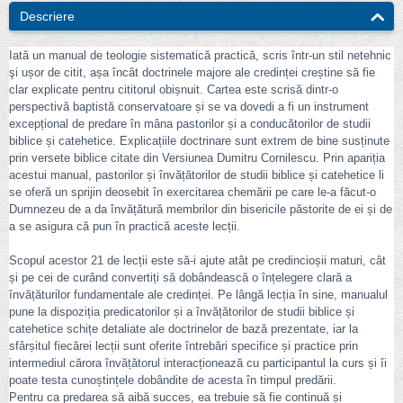
Descriere
Iată un manual de teologie sistematică practică, scris într-un stil netehnic
şi ușor de citit, așa încât doctrinele majore ale credinței creștine să fie
clar explicate pentru cititorul obișnuit. Cartea este scrisă dintr-o
perspectivă baptistă conservatoare și se va dovedi a fi un instrument
excepțional de predare în mâna pastorilor și a conducătorilor de studii
biblice și catehetice. Explicațiile doctrinare sunt extrem de bine susținute
prin versete biblice citate din Versiunea Dumitru Cornilescu. Prin apariția
acestui manual, pastorilor și învățătorilor de studii biblice și catehetice li
se oferă un sprijin deosebit în exercitarea chemării pe care le-a făcut-o
Dumnezeu de a da învățătură membrilor din bisericile păstorite de ei și de
a se asigura că pun în practică aceste lecții.
Scopul acestor 21 de lecții este să-i ajute atât pe credincioșii maturi, cât
și pe cei de curând convertiți să dobândească o înțelegere clară a
învățăturilor fundamentale ale credinței. Pe lângă lecția în sine, manualul
pune la dispoziția predicatorilor și a învățătorilor de studii biblice și
catehetice schițe detaliate ale doctrinelor de bază prezentate, iar la
sfârșitul fiecărei lecții sunt oferite întrebări specifice și practice prin
intermediul cărora învățătorul interacționează cu participantul la curs și îi
poate testa cunoștințele dobândite de acesta în timpul predării.
Pentru ca predarea să aibă succes, ea trebuie să fie continuă și