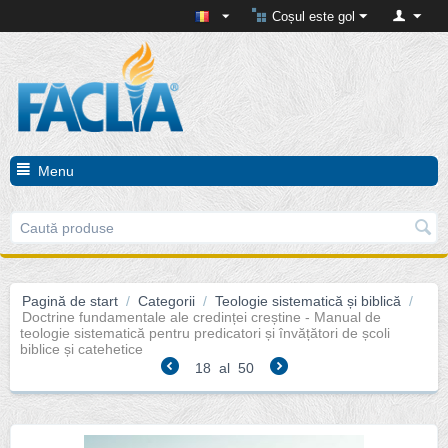
Coșul este gol
Menu
Pagină de start
/
Categorii
/
Teologie sistematică și biblică
/
Doctrine fundamentale ale credinței creștine - Manual de
teologie sistematică pentru predicatori și învățători de școli
biblice și catehetice
18
al
50