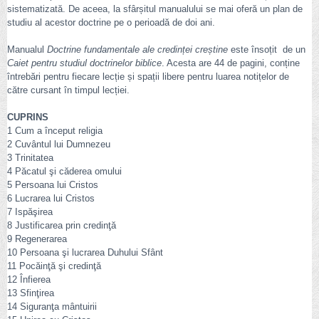
sistematizată. De aceea, la sfârșitul manualului se mai oferă un plan de
studiu al acestor doctrine pe o perioadă de doi ani.
Manualul
Doctrine fundamentale ale credinței creștine
este însoțit de un
Caiet pentru studiul doctrinelor biblice
. Acesta are 44 de pagini, conține
întrebări pentru fiecare lecție și spații libere pentru luarea notițelor de
către cursant în timpul lecției.
CUPRINS
1 Cum a început religia
2 Cuvântul lui Dumnezeu
3 Trinitatea
4 Păcatul şi căderea omului
5 Persoana lui Cristos
6 Lucrarea lui Cristos
7 Ispăşirea
8 Justificarea prin credinţă
9 Regenerarea
10 Persoana şi lucrarea Duhului Sfânt
11 Pocăinţă şi credinţă
12 Înfierea
13 Sfinţirea
14 Siguranţa mântuirii