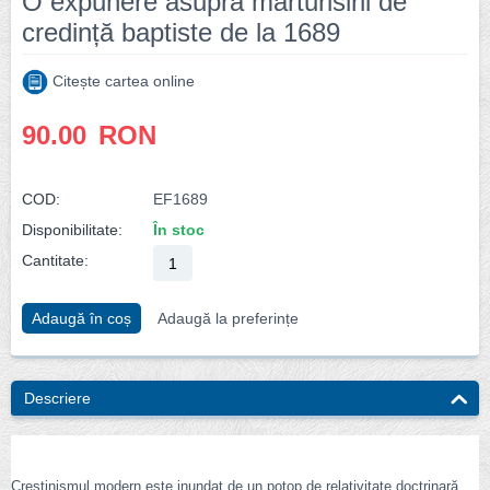
O expunere asupra mărturisirii de
credință baptiste de la 1689
Citește cartea online
90.00
RON
COD:
EF1689
Disponibilitate:
În stoc
Cantitate:
Adaugă în coș
Adaugă la preferințe
Descriere
Creştinismul modern este inundat de un potop de relativitate doctrinară.