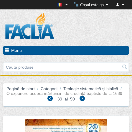
Coșul este gol
Menu
Pagină de start
/
Categorii
/
Teologie sistematică și biblică
/
O expunere asupra mărturisirii de credință baptiste de la 1689
39
al
50