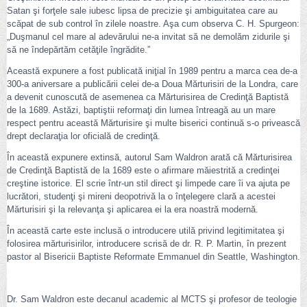
Satan şi forţele sale iubesc lipsa de precizie şi ambiguitatea care au
scăpat de sub control în zilele noastre. Aşa cum observa C. H. Spurgeon:
„Duşmanul cel mare al adevărului ne-a invitat să ne demolăm zidurile şi
să ne îndepărtăm cetăţile îngrădite.”
Această expunere a fost publicată iniţial în 1989 pentru a marca cea de-a
300-a aniversare a publicării celei de-a Doua Mărturisiri de la Londra, care
a devenit cunoscută de asemenea ca Mărturisirea de Credinţă Baptistă
de la 1689. Astăzi, baptiştii reformaţi din lumea întreagă au un mare
respect pentru această Mărturisire şi multe biserici continuă s-o privească
drept declaraţia lor oficială de credinţă.
În această expunere extinsă, autorul Sam Waldron arată că Mărturisirea
de Credinţă Baptistă de la 1689 este o afirmare măiestrită a credinţei
creştine istorice. El scrie într-un stil direct şi limpede care îi va ajuta pe
lucrători, studenţi şi mireni deopotrivă la o înţelegere clară a acestei
Mărturisiri şi la relevanţa şi aplicarea ei la era noastră modernă.
În această carte este inclusă o introducere utilă privind legitimitatea şi
folosirea mărturisirilor, introducere scrisă de dr. R. P. Martin, în prezent
pastor al Bisericii Baptiste Reformate Emmanuel din Seattle, Washington.
Dr. Sam Waldron este decanul academic al MCTS şi profesor de teologie