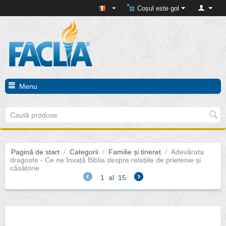
Coșul este gol
Menu
Pagină de start
/
Categorii
/
Familie și tineret
/
Adevărata
dragoste - Ce ne învață Biblia despre relațiile de prietenie și
căsătorie
1
al
15