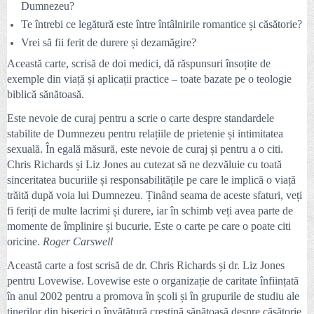
Dumnezeu?
Te întrebi ce legătură este între întâlnirile romantice și căsătorie?
Vrei să fii ferit de durere și dezamăgire?
Această carte, scrisă de doi medici, dă răspunsuri însoțite de
exemple din viață și aplicații practice – toate bazate pe o teologie
biblică sănătoasă.
Este nevoie de curaj pentru a scrie o carte despre standardele
stabilite de Dumnezeu pentru relațiile de prietenie și intimitatea
sexuală. În egală măsură, este nevoie de curaj și pentru a o citi.
Chris Richards și Liz Jones au cutezat să ne dezvăluie cu toată
sinceritatea bucuriile și responsabilitățile pe care le implică o viață
trăită după voia lui Dumnezeu. Ținând seama de aceste sfaturi, veți
fi feriți de multe lacrimi și durere, iar în schimb veți avea parte de
momente de împlinire și bucurie. Este o carte pe care o poate citi
oricine.
Roger Carswell
Această carte a fost scrisă de dr. Chris Richards și dr. Liz Jones
pentru Lovewise. Lovewise este o organizație de caritate înființată
în anul 2002 pentru a promova în școli și în grupurile de studiu ale
tinerilor din biserici o învățătură creștină sănătoasă despre căsătorie