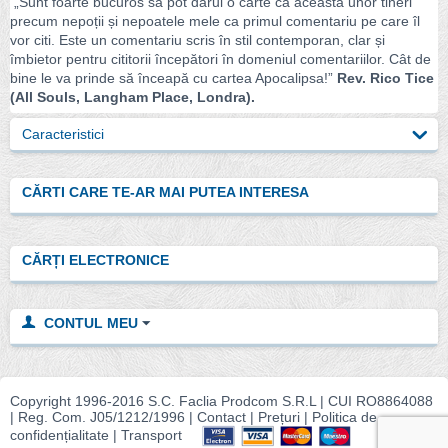
„Sunt foarte bucuros să pot dărui o carte ca aceasta unor tineri
precum nepoții și nepoatele mele ca primul comentariu pe care îl
vor citi. Este un comentariu scris în stil contemporan, clar și
îmbietor pentru cititorii începători în domeniul comentariilor. Cât de
bine le va prinde să înceapă cu cartea Apocalipsa!”
Rev. Rico Tice
(All Souls, Langham Place, Londra).
Caracteristici
CĂRTI CARE TE-AR MAI PUTEA INTERESA
CĂRȚI ELECTRONICE
CONTUL MEU
Copyright 1996-2016 S.C. Faclia Prodcom S.R.L | CUI RO8864088
| Reg. Com.
J05/1212/1996 |
Contact
|
Prețuri
|
Politica de
confidențialitate
|
Transport