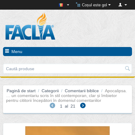
Coșul este gol
Menu
Pagină de start
/
Categorii
/
Comentarii biblice
/
Apocalipsa.
… un comentariu scris în stil contemporan, clar și îmbietor
pentru cititorii începători în domeniul comentariilor
1
al
21