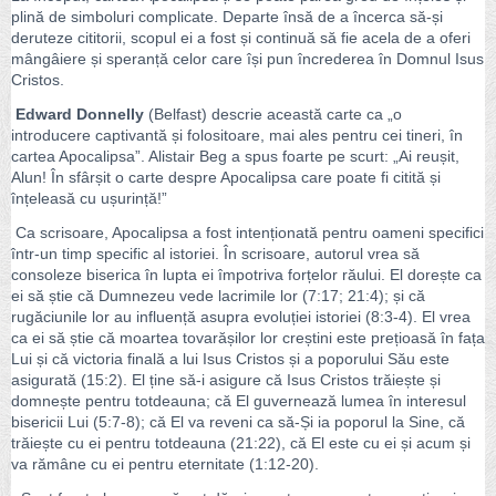
plină de simboluri complicate. Departe însă de a încerca să-și
deruteze cititorii, scopul ei a fost și continuă să fie acela de a oferi
mângâiere și speranță celor care își pun încrederea în Domnul Isus
Cristos.
Edward Donnelly
(Belfast) descrie această carte ca „o
introducere captivantă și folositoare, mai ales pentru cei tineri, în
cartea Apocalipsa”. Alistair Beg a spus foarte pe scurt: „Ai reușit,
Alun! În sfârșit o carte despre Apocalipsa care poate fi citită și
înțeleasă cu ușurință!”
Ca scrisoare, Apocalipsa a fost intenționată pentru oameni specifici
într-un timp specific al istoriei. În scrisoare, autorul vrea să
consoleze biserica în lupta ei împotriva forțelor răului. El dorește ca
ei să știe că Dumnezeu vede lacrimile lor (7:17; 21:4); și că
rugăciunile lor au influență asupra evoluției istoriei (8:3-4). El vrea
ca ei să știe că moartea tovarășilor lor creștini este prețioasă în fața
Lui și că victoria finală a lui Isus Cristos și a poporului Său este
asigurată (15:2). El ține să-i asigure că Isus Cristos trăiește și
domnește pentru totdeauna; că El guvernează lumea în interesul
bisericii Lui (5:7-8); că El va reveni ca să-Și ia poporul la Sine, că
trăiește cu ei pentru totdeauna (21:22), că El este cu ei și acum și
va rămâne cu ei pentru eternitate (1:12-20).