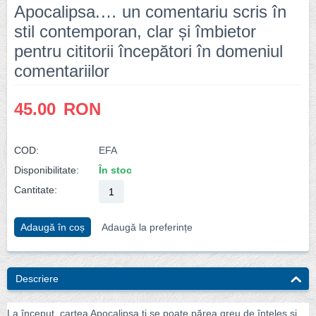
Apocalipsa.… un comentariu scris în
stil contemporan, clar și îmbietor
pentru cititorii începători în domeniul
comentariilor
45.00
RON
COD:
EFA
Disponibilitate:
În stoc
Cantitate:
Adaugă în coș
Adaugă la preferințe
Descriere
La început, cartea Apocalipsa ți se poate părea greu de înțeles și