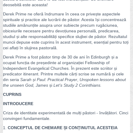
deosebită este aceasta!
Derek Prime ne oferă îndrumare în ceea ce privește aspectele
spirituale și practice ale lucrării de păstor. Acesta își concentrează
studiile amănunțite asupra unor subiecte precum rugăciunea,
obiceiurile necesare pentru devoțiunea personală, predicarea,
studiul și alte responsabilități specifice slujbei de păstor. Rezultatul
muncii depuse este cuprins în acest instrument, esențial pentru toți
cei aflați în slujirea pastorală.
Derek Prime a fost păstor timp de 30 de ani în Edinburgh și a
ocupat funcția de președinte al organizației Fellowship of
Independent Evangelical Churches. În prezent este scriitor și
predicator itinerant. Printre multele cărți scrise se numără și cele
din seria
Sarah și Paul: Practical Prayer
,
Unspoken lessons about
the unseen God, James
și
Let
’s Study 2 Corinthians.
CUPRINS
INTRODUCERE
Criza de identitate experimentată de mulți păstori - învățători. Cinci
convingeri fundamentale.
1.
CONCEPTUL DE CHEMARE ȘI CONȚINUTUL ACESTEIA