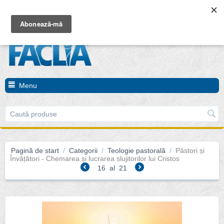
Coșul este gol
Menu
Pagină de start
/
Categorii
/
Teologie pastorală
/
Păstori și
Învățători - Chemarea și lucrarea slujitorilor lui Cristos
16
al
21