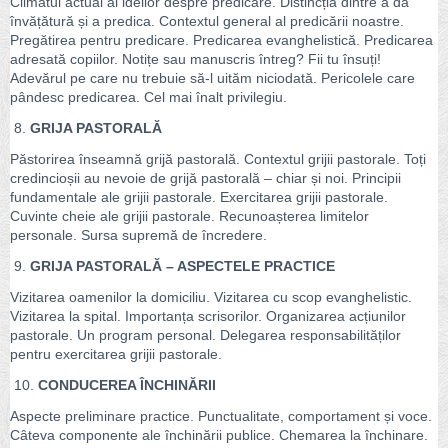
Climatul actual al ideilor despre predicare. Distincția dintre a da
învățătură și a predica. Contextul general al predicării noastre.
Pregătirea pentru predicare. Predicarea evanghelistică. Predicarea
adresată copiilor. Notițe sau manuscris întreg? Fii tu însuți!
Adevărul pe care nu trebuie să-l uităm niciodată. Pericolele care
pândesc predicarea. Cel mai înalt privilegiu.
8.
GRIJA PASTORALĂ
Păstorirea înseamnă grijă pastorală. Contextul grijii pastorale. Toți
credincioșii au nevoie de grijă pastorală – chiar și noi. Principii
fundamentale ale grijii pastorale. Exercitarea grijii pastorale.
Cuvinte cheie ale grijii pastorale. Recunoașterea limitelor
personale. Sursa supremă de încredere.
9.
GRIJA PASTORALĂ – ASPECTELE PRACTICE
Vizitarea oamenilor la domiciliu. Vizitarea cu scop evanghelistic.
Vizitarea la spital. Importanța scrisorilor. Organizarea acțiunilor
pastorale. Un program personal. Delegarea responsabilităților
pentru exercitarea grijii pastorale.
10.
CONDUCEREA ÎNCHINĂRII
Aspecte preliminare practice. Punctualitate, comportament și voce.
Câteva componente ale închinării publice. Chemarea la închinare.