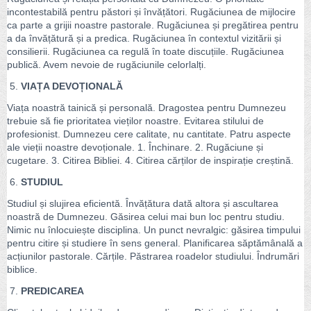
incontestabilă pentru păstori și învățători. Rugăciunea de mijlocire
ca parte a grijii noastre pastorale. Rugăciunea și pregătirea pentru
a da învățătură și a predica. Rugăciunea în contextul vizitării și
consilierii. Rugăciunea ca regulă în toate discuțiile. Rugăciunea
publică. Avem nevoie de rugăciunile celorlalți.
5.
VIAȚA DEVOȚIONALĂ
Viața noastră tainică și personală. Dragostea pentru Dumnezeu
trebuie să fie prioritatea vieților noastre. Evitarea stilului de
profesionist. Dumnezeu cere calitate, nu cantitate. Patru aspecte
ale vieții noastre devoționale. 1. Închinare. 2. Rugăciune și
cugetare. 3. Citirea Bibliei. 4. Citirea cărților de inspirație creștină.
6.
STUDIUL
Studiul și slujirea eficientă. Învățătura dată altora și ascultarea
noastră de Dumnezeu. Găsirea celui mai bun loc pentru studiu.
Nimic nu înlocuiește disciplina. Un punct nevralgic: găsirea timpului
pentru citire și studiere în sens general. Planificarea săptămânală a
acțiunilor pastorale. Cărțile. Păstrarea roadelor studiului. Îndrumări
biblice.
7.
PREDICAREA