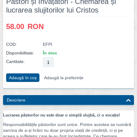
Păstori și Învățători - Chemarea și
lucrarea slujitorilor lui Cristos
58.00
RON
COD:
EFPI
Disponibilitate:
În stoc
Cantitate:
Adaugă în coș
Adaugă la preferințe
Descriere
Lucrarea păstorilor nu este doar o simplă slujbă, ci o vocație!
Responsabilitățile păstorilor sunt unice. Printre acestea se numără
sarcina de a-și hrăni nu doar propria viață de credință, ci și pe
aceea a sufletelor care le-au fost încredințate. Ce chemare