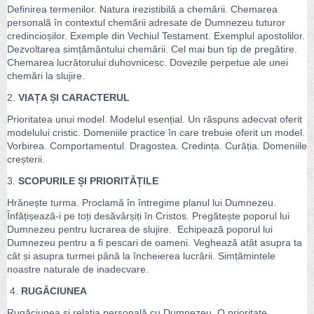
Definirea termenilor. Natura irezistibilă a chemării. Chemarea
personală în contextul chemării adresate de Dumnezeu tuturor
credincioșilor. Exemple din Vechiul Testament. Exemplul apostolilor.
Dezvoltarea simțământului chemării. Cel mai bun tip de pregătire.
Chemarea lucrătorului duhovnicesc. Dovezile perpetue ale unei
chemări la slujire.
2.
VIAȚA ȘI CARACTERUL
Prioritatea unui model. Modelul esențial. Un răspuns adecvat oferit
modelului cristic. Domeniile practice în care trebuie oferit un model.
Vorbirea. Comportamentul. Dragostea. Credința. Curăția. Domeniile
creșterii.
3.
SCOPURILE ȘI PRIORITĂȚILE
Hrănește turma. Proclamă în întregime planul lui Dumnezeu.
Înfățișează-i pe toți desăvârșiți în Cristos. Pregătește poporul lui
Dumnezeu pentru lucrarea de slujire. Echipează poporul lui
Dumnezeu pentru a fi pescari de oameni. Veghează atât asupra ta
cât și asupra turmei până la încheierea lucrării. Simțămintele
noastre naturale de inadecvare.
4.
RUGĂCIUNEA
Rugăciunea și relația personală cu Dumnezeu. O prioritate