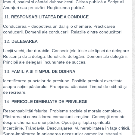
Imnuri, psalmi și cântări duhovnicești. Citirea publică a Scripturii.
Anunțuri sau precizări. Rugăciunea publică.
11.
RESPONSABILITATEA DE A CONDUCE
Conducerea – deopotrivă un dar și o chemare. Practicarea
conducerii. Domenii ale conducerii. Relațiile dintre conducători.
12.
DELEGAREA
Lecții vechi, dar durabile. Consecințele triste ale lipsei de delegare.
Reticența de a delega. Beneficiile delegării. Domenii ale delegării.
Principii ale delegării încununate de succes.
13.
FAMILIA ȘI TIMPUL DE ODIHNA
Identificarea punctelor de presiune. Posibile presiuni exercitate
asupra soției păstorului. Protejarea căsniciei. Timpul de odihnă și
de recreare.
14.
PERICOLE DIMINUATE DE PRIVILEGII
Responsabilități felurite. Probleme sociale și morale complexe.
Păstrarea și consolidarea comuniunii creștine. Concepții eronate
despre chemarea unui păstor. Opoziția și lupta spirituală.
Încercările. Trândăvia. Descurajarea. Vulnerabilitatea în fața criticii.
Supra-implicarea în aplanarea necazurilor oamenilor, stresul și