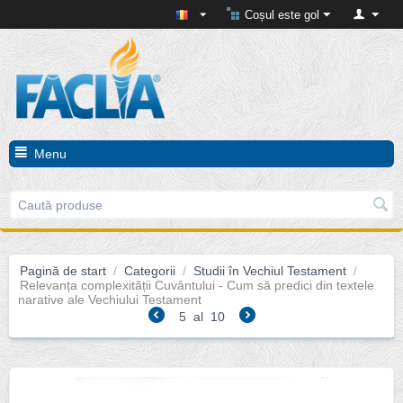
Coșul este gol
Menu
Pagină de start
/
Categorii
/
Studii în Vechiul Testament
/
Relevanța complexității Cuvântului - Cum să predici din textele
narative ale Vechiului Testament
5
al
10