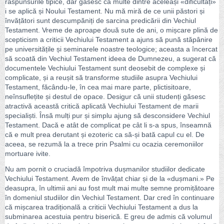
răspunsurile tipice, dar găsesc că multe dintre aceleași «dificultăți»
i se aplică și Noului Testament. Nu mă miră de ce unii păstori și
învățători sunt descumpăniți de sarcina predicării din Vechiul
Testament. Vreme de aproape două sute de ani, o mișcare plină de
scepticism a criticii Vechiului Testament a ajuns să pună stăpânire
pe universitățile și seminarele noastre teologice; aceasta a încercat
să scoată din Vechiul Testament ideea de Dumnezeu, a sugerat că
documentele Vechiului Testament sunt deosebit de complexe și
complicate, și a reușit să transforme studiile asupra Vechiului
Testament, făcându-le, în cea mai mare parte, plictisitoare,
neînsuflețite și destul de opace. Desigur că unii studenți găsesc
atractivă această critică aplicată Vechiului Testament de marii
specialiști. Însă mulți pur și simplu ajung să desconsidere Vechiul
Testament. Dacă e atât de complicat pe cât li s-a spus, înseamnă
că e mult prea derutant și ezoteric ca să-și bată capul cu el. De
aceea, se rezumă la a trece prin Psalmi cu ocazia ceremoniilor
mortuare ivite.
Nu am pornit o cruciadă împotriva dușmanilor studiilor dedicate
Vechiului Testament. Avem de învățat chiar și de la «dușmani.» Pe
deasupra, în ultimii ani au fost mult mai multe semne promițătoare
în domeniul studiilor din Vechiul Testament. Dar cred în continuare
că mișcarea tradițională a criticii Vechiului Testament a dus la
subminarea acestuia pentru biserică. E greu de admis că volumul