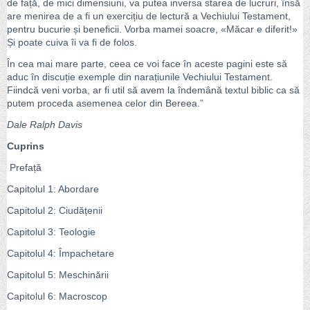
de față, de mici dimensiuni, va putea inversa starea de lucruri, însă
are menirea de a fi un exercițiu de lectură a Vechiului Testament,
pentru bucurie și beneficii. Vorba mamei soacre, «Măcar e diferit!»
Și poate cuiva îi va fi de folos.
În cea mai mare parte, ceea ce voi face în aceste pagini este să
aduc în discuție exemple din narațiunile Vechiului Testament.
Fiindcă veni vorba, ar fi util să avem la îndemână textul biblic ca să
putem proceda asemenea celor din Bereea.”
Dale Ralph Davis
Cuprins
Prefață
Capitolul 1: Abordare
Capitolul 2: Ciudățenii
Capitolul 3: Teologie
Capitolul 4: Împachetare
Capitolul 5: Meschinării
Capitolul 6: Macroscop