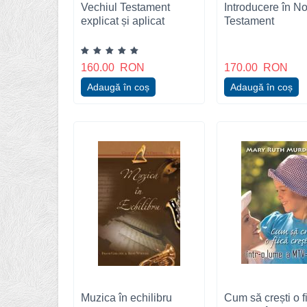
Vechiul Testament
Introducere în No
explicat și aplicat
Testament
160.00
RON
170.00
RON
Adaugă în coș
Adaugă în coș
Muzica în echilibru
Cum să crești o f