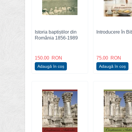
Istoria baptiștilor din
Introducere în Bi
România 1856-1989
150.00
RON
75.00
RON
Adaugă în coș
Adaugă în coș