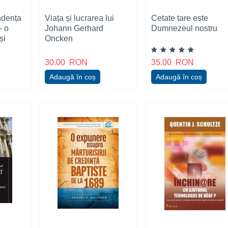
ndența
Viața și lucrarea lui
Cetate tare este
- o
Johann Gerhard
Dumnezeul nostru
și
Oncken
tru
n
30.00
RON
35.00
RON
Adaugă în coș
Adaugă în coș