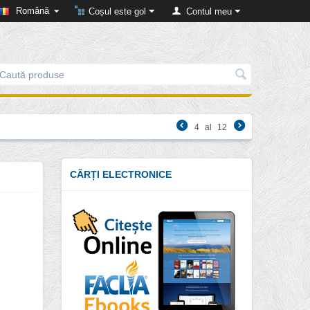
Română
Coșul este gol
Contul meu
4
al
12
CĂRȚI ELECTRONICE