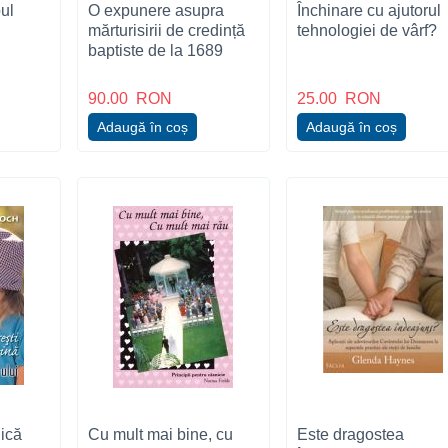
ul
O expunere asupra
Închinare cu ajutorul
mărturisirii de credință
tehnologiei de vârf?
baptiste de la 1689
90.00
RON
25.00
RON
Adaugă în coș
Adaugă în coș
iică
Cu mult mai bine, cu
Este dragostea