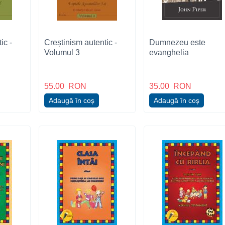
ic -
Creștinism autentic -
Dumnezeu este
Volumul 3
evanghelia
55.00
RON
35.00
RON
Adaugă în coș
Adaugă în coș