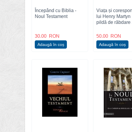
Începând cu Biblia -
Viața și corespo
Noul Testament
lui Henry Martyn 
pildă de răbdare 
jertfă de sine pen
misionarul crești
30.00
RON
50.00
RON
Adaugă în coș
Adaugă în coș