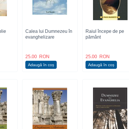
blie
Calea lui Dumnezeu în
Raiul începe de pe
evanghelizare
pământ
25.00
RON
25.00
RON
Adaugă în coș
Adaugă în coș