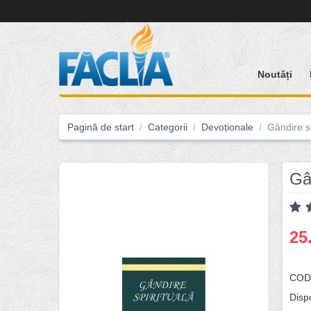
Noutăți
Pagină de start
/
Categorii
/
Devoționale
/
Gândire sp
Gân
25
COD
Dispo