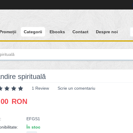
Promoții
Categorii
Ebooks
Contact
Despre noi
irituală
dire spirituală
1 Review
Scrie un comentariu
.00
RON
:
EFGS1
nibilitate:
În stoc