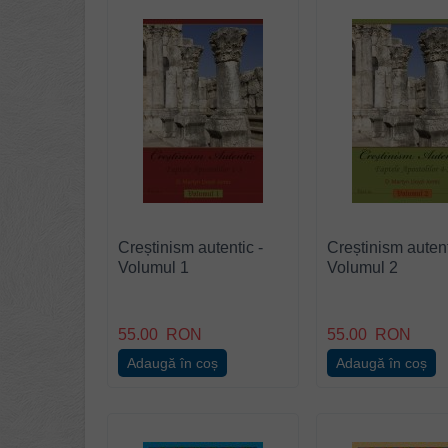
Creștinism autentic -
Creștinism autent
Volumul 1
Volumul 2
55.00
RON
55.00
RON
Adaugă în coș
Adaugă în coș