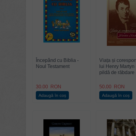
Începând cu Biblia -
Viața și corespo
Noul Testament
lui Henry Martyn 
pildă de răbdare 
jertfă de sine pen
misionarul crești
30.00
RON
50.00
RON
Adaugă în coș
Adaugă în coș