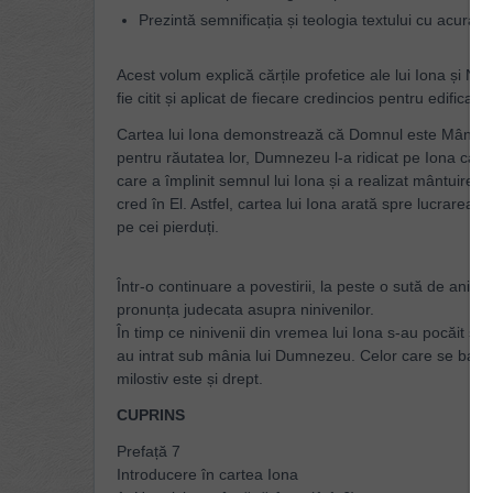
Prezintă semnificația și teologia textului cu acuratețe
Acest volum explică cărțile profetice ale lui Iona și 
fie citit și aplicat de fiecare credincios pentru edifica
Cartea lui Iona demonstrează că Domnul este Mântuitorul
pentru răutatea lor, Dumnezeu l-a ridicat pe Iona ca 
care a împlinit semnul lui Iona și a realizat mântuirea 
cred în El. Astfel, cartea lui Iona arată spre lucrarea
pe cei pierduți.
Într-o continuare a povestirii, la peste o sută de ani
pronunța judecata asupra ninivenilor.
În timp ce ninivenii din vremea lui Iona s-au pocăit și a
au intrat sub mânia lui Dumnezeu. Celor care se baz
milostiv este și drept.
CUPRINS
Prefață 7
Introducere în cartea Iona