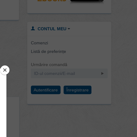
CONTUL MEU
Comenzi
Listă de preferințe
Urmărire comandă
Autentificare
Înregistrare