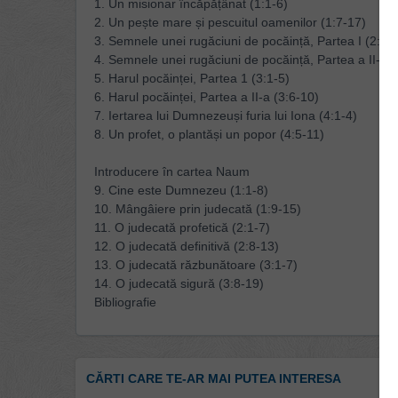
1. Un misionar încăpățânat (1:1-6)
2. Un pește mare și pescuitul oamenilor (1:7-17)
3. Semnele unei rugăciuni de pocăință, Partea I (2:1-
4. Semnele unei rugăciuni de pocăință, Partea a II-a 
5. Harul pocăinței, Partea 1 (3:1-5)
6. Harul pocăinței, Partea a II-a (3:6-10)
7. Iertarea lui Dumnezeuși furia lui Iona (4:1-4)
8. Un profet, o plantăși un popor (4:5-11)
Introducere în cartea Naum
9. Cine este Dumnezeu (1:1-8)
10. Mângâiere prin judecată (1:9-15)
11. O judecată profetică (2:1-7)
12. O judecată definitivă (2:8-13)
13. O judecată răzbunătoare (3:1-7)
14. O judecată sigură (3:8-19)
Bibliografie
CĂRTI CARE TE-AR MAI PUTEA INTERESA