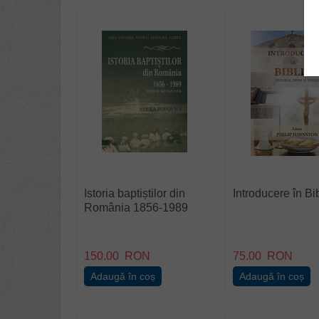
Istoria baptiștilor din
Introducere în Bi
România 1856-1989
150.00
RON
75.00
RON
Adaugă în coș
Adaugă în coș