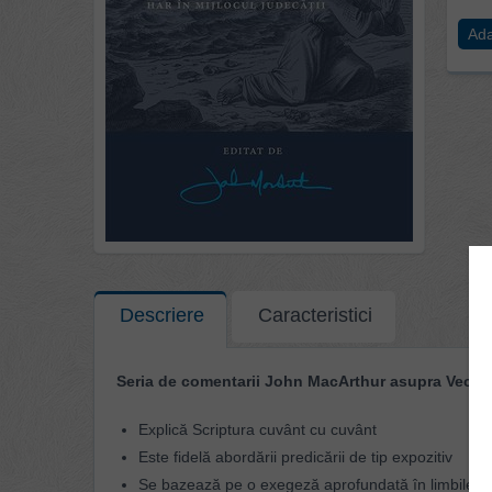
Ada
Descriere
Caracteristici
Seria de comentarii John MacArthur asupra Vechi
Explică Scriptura cuvânt cu cuvânt
Este fidelă abordării predicării de tip expozitiv
Se bazează pe o exegeză aprofundată în limbile or