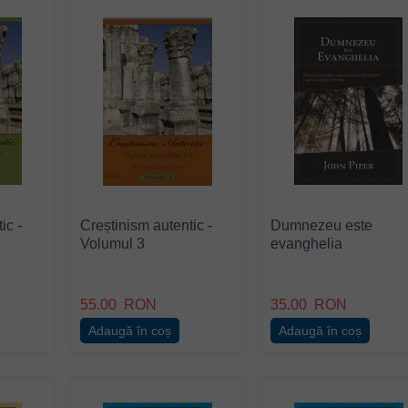
ic -
Creștinism autentic -
Dumnezeu este
Volumul 3
evanghelia
55.00
RON
35.00
RON
Adaugă în coș
Adaugă în coș