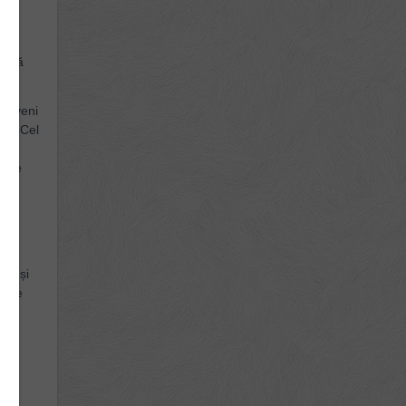
at să
iniveni
 în Cel
 și
ește
a
ele și
este