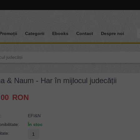
Promoții
Categorii
Ebooks
Contact
Despre noi
ul judecății
a & Naum - Har în mijlocul judecății
.00
RON
:
EFI&N
nibilitate:
În stoc
tate: