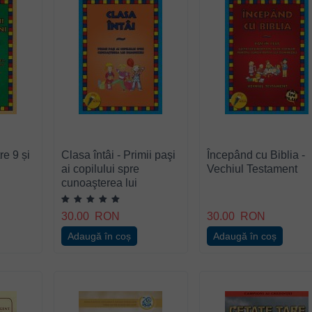
re 9 și
Clasa întâi - Primii paşi
Începând cu Biblia -
ai copilului spre
Vechiul Testament
cunoaşterea lui
Dumnezeu
30.00
RON
30.00
RON
Adaugă în coș
Adaugă în coș