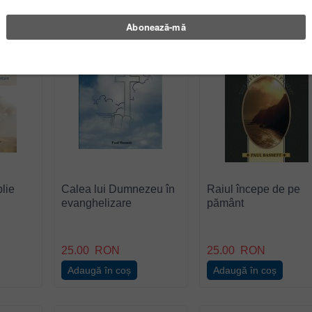
blie
Calea lui Dumnezeu în
Raiul începe de pe
evanghelizare
pământ
25.00
RON
25.00
RON
Adaugă în coș
Adaugă în coș