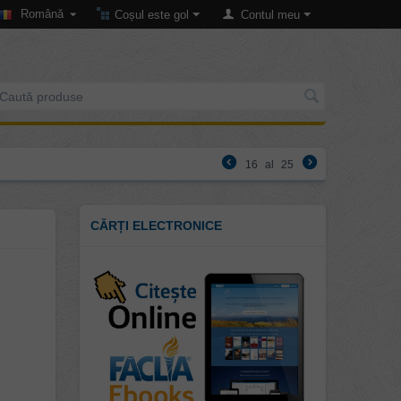
Română
Coșul este gol
Contul meu
16
al
25
CĂRȚI ELECTRONICE