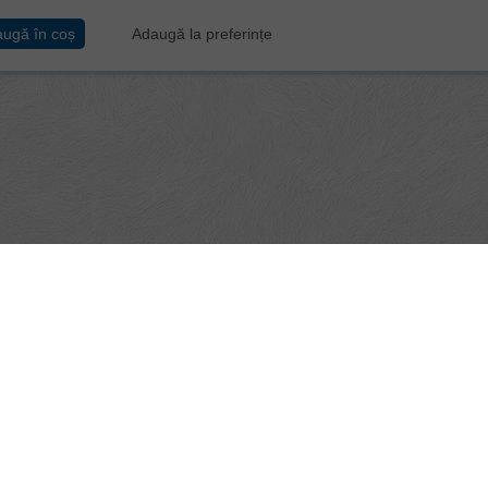
ugă în coș
Adaugă la preferințe
ului Testament
iginale