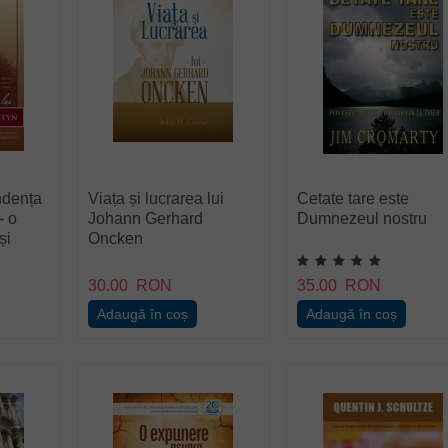
ndența
Viața și lucrarea lui
Cetate tare este
- o
Johann Gerhard
Dumnezeul nostru
și
Oncken
tru
n
30.00
RON
35.00
RON
Adaugă în coș
Adaugă în coș