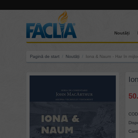
Noutăți
Pagină de start
/
Noutăți
/
Iona & Naum - Har în mijloc
Ion
50
COD
Dispo
Canti