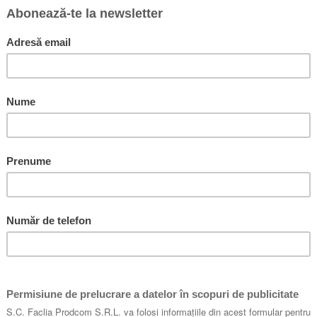
, precizie și claritate.
Naum. Conceput pentru a ajuta predicatorul, acest comentariu este destin
rea, binecuvântarea și bucuria personală.
 atât al evreilor, cât și al neamurilor. În loc să-i distrugă imediat pe n
să le vestească harul Lui. Acest har minunat al lui Dumnezeu culminează
pentru toți cei care își recunosc nevrednicia, se pocăiesc de păcatele lor
 lui Cristos și ne descoperă bunătatea lui Dumnezeu care caută și mântui
 după ce Iona a predicat în Ninive, Dumnezeu l-a ridicat pe Naum pentru 
u avut parte de îndurare, generațiile următoare s-au întors la căile lor r
au pe bunătatea lui Dumnezeu, Naum le-a declarat că Dumnezeul care 