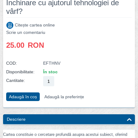
Închinare cu ajutorul tehnologiei de
vârf?
Citește cartea online
Scrie un comentariu
25.00
RON
COD:
EFTHNV
Disponibilitate:
În stoc
Cantitate:
Adaugă în coș
Adaugă la preferințe
Descriere
Cartea constituie o cercetare profundă asupra acestui subiect, oferind