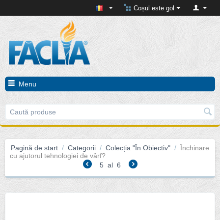
Coșul este gol
Menu
Pagină de start
/
Categorii
/
Colecția "În Obiectiv"
/
Închinare
cu ajutorul tehnologiei de vârf?
5
al
6