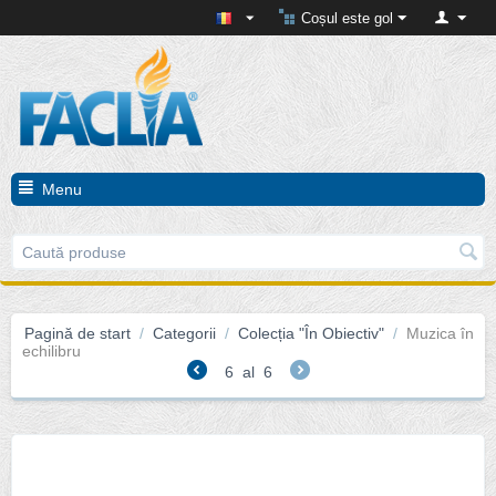
Coșul este gol
Menu
Pagină de start
/
Categorii
/
Colecția "În Obiectiv"
/
Muzica în
echilibru
6
al
6