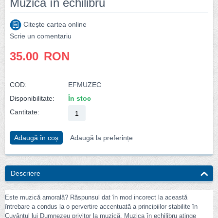
Muzica în echilibru
Citește cartea online
Scrie un comentariu
35.00
RON
COD:
EFMUZEC
Disponibilitate:
În stoc
Cantitate:
Adaugă în coș
Adaugă la preferințe
Descriere
Este muzică amorală? Răspunsul dat în mod incorect la această
întrebare a condus la o pervertire accentuată a principiilor stabilite în
Cuvântul lui Dumnezeu privitor la muzică. Muzica în echilibru atinge