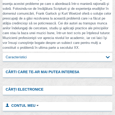
esenţa acestei probleme pe care o abordează într-o manieră raţională şi
sobră. Folosindu-se de învăţătura Scripturii şi de experienţa erudiţilor în
domeniul comunicării, Frank Garlock şi Kurt Woetzel oferă o soluţie celor
preocupaţi de a găsi rezolvarea la această problemă care i-a făcut pe
atâţia credincioşi să se poticnească. Cei doi autori au transpus munca
anilor îndelungaţi de cercetare, studiu şi aplicaţii practice ale principiilor
care stau la baza unei muzici bune, într-un text scris pe înţelesul tuturor.
Muzicienii profesionişti vor aprecia nivelul lor academic, iar cei laici îşi
vor însuşi cunoştinţe bogate despre un subiect care pentru mulţi a
constituit o problemă în ultima parte a secolului XX.
Caracteristici
CĂRTI CARE TE-AR MAI PUTEA INTERESA
CĂRȚI ELECTRONICE
CONTUL MEU