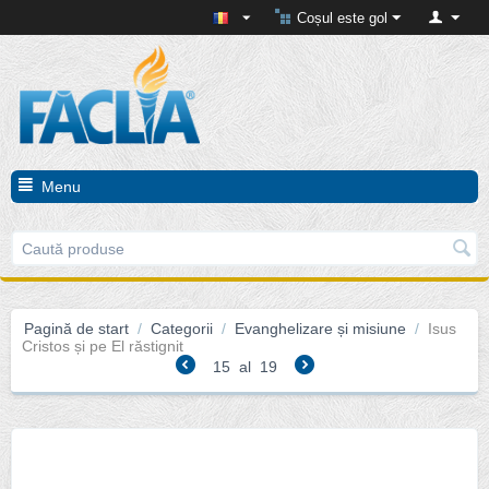
Coșul este gol
Menu
Pagină de start
/
Categorii
/
Evanghelizare și misiune
/
Isus
Cristos și pe El răstignit
15
al
19