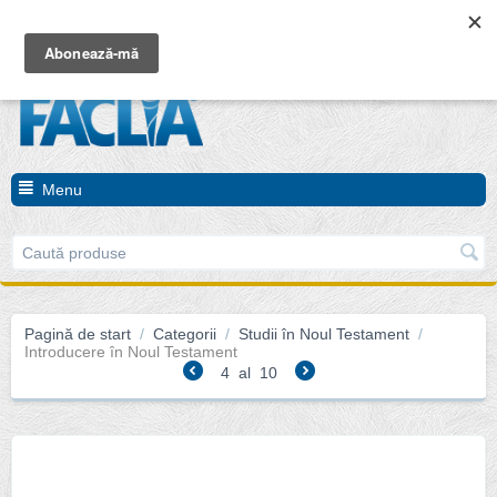
Coșul este gol
Menu
Pagină de start
/
Categorii
/
Studii în Noul Testament
/
Introducere în Noul Testament
4
al
10