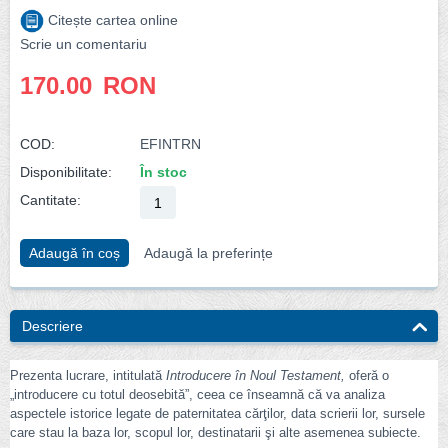
Citește cartea online
Scrie un comentariu
170.00
RON
COD:
EFINTRN
Disponibilitate:
În stoc
Cantitate:
Adaugă în coș
Adaugă la preferințe
Descriere
Prezenta lucrare, intitulată
Introducere în Noul Testament,
oferă o
„introducere cu totul deosebită”, ceea ce înseamnă că va analiza
aspectele istorice legate de paternitatea cărţilor, data scrierii lor, sursele
care stau la baza lor, scopul lor, destinatarii şi alte asemenea subiecte.