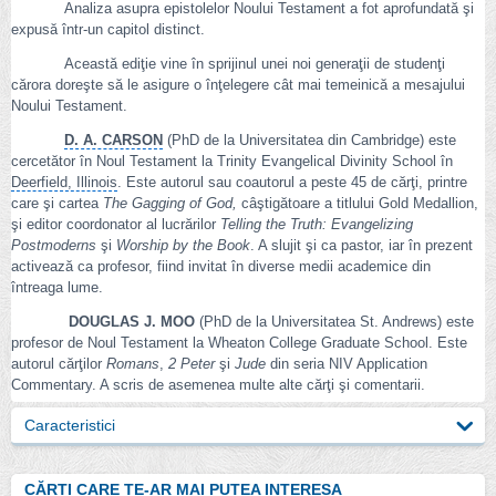
Analiza asupra epistolelor Noului Testament a fot aprofundată şi
expusă într-un capitol distinct.
Această ediţie vine în sprijinul unei noi generaţii de studenţi
cărora doreşte să le asigure o înţelegere cât mai temeinică a mesajului
Noului Testament.
D. A. CARSON
(PhD de la Universitatea din Cambridge) este
cercetător în Noul Testament la Trinity Evangelical Divinity School în
Deerfield, Illinois
. Este autorul sau coautorul a peste 45 de cărţi, printre
care şi cartea
The Gagging of God,
câştigătoare a titlului Gold Medallion,
şi editor coordonator al lucrărilor
Telling the Truth: Evangelizing
Postmoderns
şi
Worship by the Book
. A slujit şi ca pastor, iar în prezent
activează ca profesor, fiind invitat în diverse medii academice din
întreaga lume.
DOUGLAS J. MOO
(PhD de la Universitatea St. Andrews) este
profesor de Noul Testament la Wheaton College Graduate School. Este
autorul cărţilor
Romans
,
2 Peter
şi
Jude
din seria NIV Application
Commentary. A scris de asemenea multe alte cărţi şi comentarii.
Caracteristici
CĂRTI CARE TE-AR MAI PUTEA INTERESA