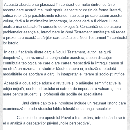
Această abordare se plasează în contrast cu multe dintre lucrările
recente care acordă mai mult spaţiu aspectelor ce ţin de forma literară,
critica retorică şi paralelismele istorice, subiecte pe care autorii acestui
volum, fără a le minimaliza importanţa, le consideră a fi obiectul unei
analize mai detaliate în cursurile de exegeză. Concentrându-se asupra
problemelor esenţiale,
Introducere în Noul Testament
urmăreşte să redea
o prezentare exactă a cărţilor care alcătuiesc Noul Testament în contextul
lor istoric.
În cazul fiecăreia dintre cărţile Noului Testament, autorii asigură
deopotrivă şi un rezumat al conţinutului acesteia, supun discuţiei
contribuţia teologică pe care o are cartea respectivă la întregul canon şi
ne oferă un rezumat al studiilor făcute asupra ei, incluzând totodată
modalităţile de abordare a cărţii în interpretările literare şi socio-ştiinţifice.
Această a doua ediţie aduce o revizuire şi o adăugire semnificative la
ediţia iniţială, conferind textului ei extrem de important o valoare şi mai
mare pentru studenţii şi profesorii din şcolile de specialitate.
Unul dintre capitolele introduse include un rezumat istoric care
examinează metoda studiului biblic folosită de-a lungul secolelor.
Capitolul despre apostolul Pavel a fost extins, introducându-se în
el o analiză a dezbaterilor privind „noile perspective”.